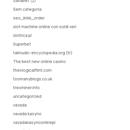
Sahabet (2)
Sem categoria
seo_linkk_order
slot machine online con soldi veri
slottica pl
Superbet
talmudic-encyclopedia.org (tr)
The best new online casino
theologicalflint.com
toomanyblogs.co.uk
trexminer.info
uncategorized
vavada
vavada kasyno
vavadakasynoonlinepl