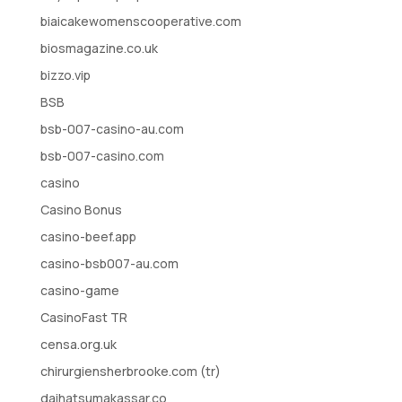
biaicakewomenscooperative.com
biosmagazine.co.uk
bizzo.vip
BSB
bsb-007-casino-au.com
bsb-007-casino.com
casino
Casino Bonus
casino-beef.app
casino-bsb007-au.com
casino-game
CasinoFast TR
censa.org.uk
chirurgiensherbrooke.com (tr)
daihatsumakassar.co