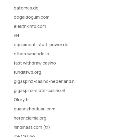
datemas.de
dogaldogum.com
elektrikinfo.com
EN
equipment-statt-power.de
ethereumcode.io
fast withdraw casino
funditfwd.org
gigaspinz-casino-nederland.nl
gigaspinz-slots-casino.nl
Glory tr
guangzhoufuari.com
herenciamia.org
hindihaat.com (tr)
Ice Casino