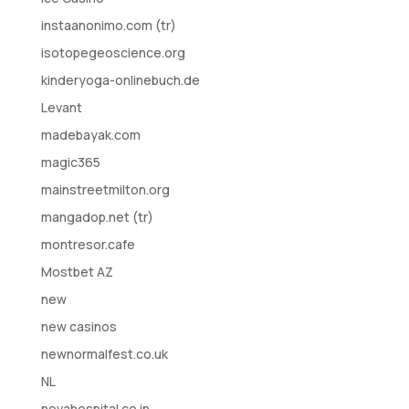
instaanonimo.com (tr)
isotopegeoscience.org
kinderyoga-onlinebuch.de
Levant
madebayak.com
magic365
mainstreetmilton.org
mangadop.net (tr)
montresor.cafe
Mostbet AZ
new
new casinos
newnormalfest.co.uk
NL
novahospital.co.in