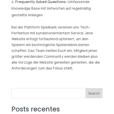
Frequently Asked Questions:
Umfassende
Knowledge Base mit Antworten auf regelmäßig
gestellte Anliegen
Bei der Plattform Spielbank vereinen uns Tech-
Perfektion mit kundenorientiertem Service. Jene
Website erfolgt fortlaufend optimiert, um den
Spielern ein bestmögliche Spielerlebnis bieten
schaffen. Das Team heißen Euch ein, Mitglied jener
größer werdenden Community werden bleiben plus
alle Vorzüge die Website genießen genießen, die die
Anforderungen zum das Fokus stellt.
Search
Posts recentes