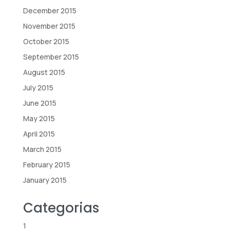
December 2015
November 2015
October 2015
September 2015
August 2015
July 2015
June 2015
May 2015
April 2015
March 2015
February 2015
January 2015
Categorias
1