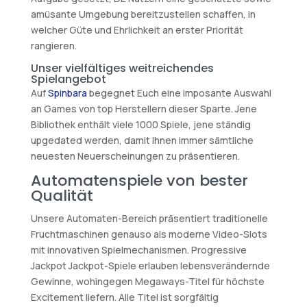
amüsante Umgebung bereitzustellen schaffen, in
welcher Güte und Ehrlichkeit an erster Priorität
rangieren.
Unser vielfältiges weitreichendes
Spielangebot
Auf
Spinbara
begegnet Euch eine imposante Auswahl
an Games von top Herstellern dieser Sparte. Jene
Bibliothek enthält viele 1000 Spiele, jene ständig
upgedated werden, damit Ihnen immer sämtliche
neuesten Neuerscheinungen zu präsentieren.
Automatenspiele von bester
Qualität
Unsere Automaten-Bereich präsentiert traditionelle
Fruchtmaschinen genauso als moderne Video-Slots
mit innovativen Spielmechanismen. Progressive
Jackpot Jackpot-Spiele erlauben lebensverändernde
Gewinne, wohingegen Megaways-Titel für höchste
Excitement liefern. Alle Titel ist sorgfältig