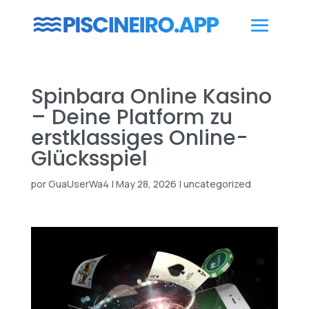
Spinbara Online Kasino
– Deine Platform zu
erstklassiges Online-
Glücksspiel
por
GuaUserWa4
|
May 28, 2026
|
uncategorized