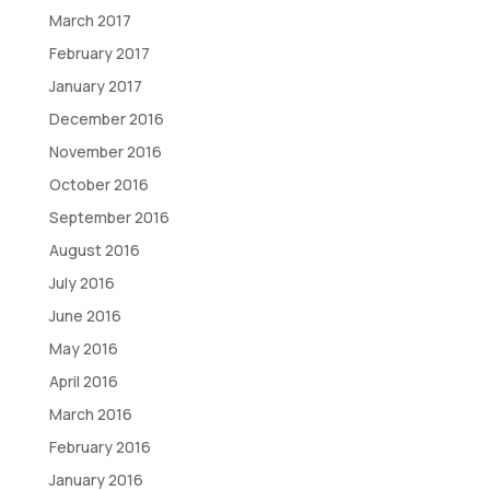
March 2017
February 2017
January 2017
December 2016
November 2016
October 2016
September 2016
August 2016
July 2016
June 2016
May 2016
April 2016
March 2016
February 2016
January 2016