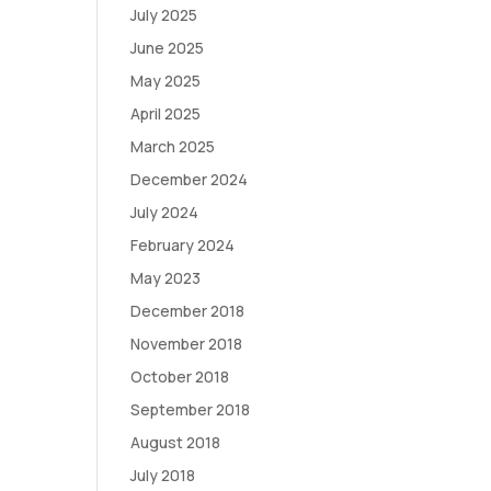
July 2025
June 2025
May 2025
April 2025
March 2025
December 2024
July 2024
February 2024
May 2023
December 2018
November 2018
October 2018
September 2018
August 2018
July 2018