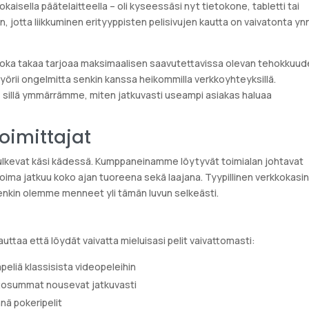
kaisella päätelaitteella – oli kyseessäsi nyt tietokone, tabletti tai
, jotta liikkuminen erityyppisten pelisivujen kautta on vaivatonta yn
joka takaa tarjoaa maksimaalisen saavutettavissa olevan tehokkuud
 pyörii ongelmitta senkin kanssa heikommilla verkkoyhteyksillä.
a, sillä ymmärrämme, miten jatkuvasti useampi asiakas haluaa
toimittajat
s kulkevat käsi kädessä. Kumppaneinamme löytyvät toimialan johtavat
likoima jatkuu koko ajan tuoreena sekä laajana. Tyypillinen verkkokasi
tenkin olemme menneet yli tämän luvun selkeästi.
 auttaa että löydät vaivatta mieluisasi pelit vaivattomasti:
peliä klassisista videopeleihin
oittosummat nousevat jatkuvasti
nnä pokeripelit