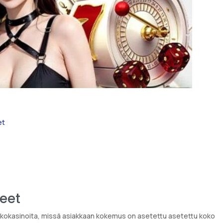
et
teet
kkokasinoita, missä asiakkaan kokemus on asetettu asetettu koko