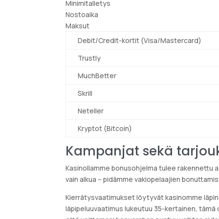
Minimitalletys
Nostoaika
Maksut
Debit/Credit-kortit (Visa/Mastercard)
Trustly
MuchBetter
Skrill
Neteller
Kryptot (Bitcoin)
Kampanjat sekä tarjou
Kasinollamme bonusohjelma tulee rakennettu as
vain alkua – pidämme vakiopelaajien bonuttamista
Kierrätysvaatimukset löytyvät kasinomme läpinäky
läpipeluuvaatimus lukeutuu 35-kertainen, tämä 