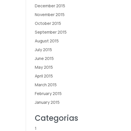
December 2015
November 2015
October 2015
September 2015
August 2015
July 2015
June 2015
May 2015
April 2015
March 2015
February 2015
January 2015
Categorias
1