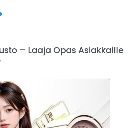
vusto – Laaja Opas Asiakkaille
d