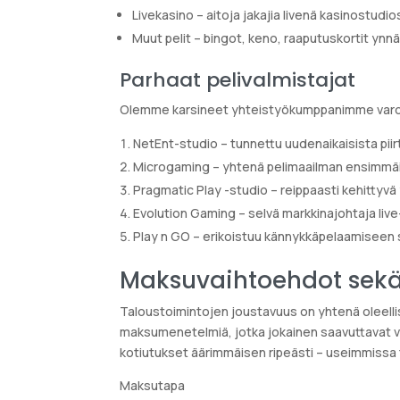
Livekasino – aitoja jakajia livenä kasinostudi
Muut pelit – bingot, keno, raaputuskortit ynnä
Parhaat pelivalmistajat
Olemme karsineet yhteistyökumppanimme varova
NetEnt-studio – tunnettu uudenaikaisista pii
Microgaming – yhtenä pelimaailman ensimmäisi
Pragmatic Play -studio – reippaasti kehittyvä 
Evolution Gaming – selvä markkinajohtaja liv
Play n GO – erikoistuu kännykkäpelaamiseen so
Maksuvaihtoehdot sekä 
Taloustoimintojen joustavuus on yhtenä oleellisi
maksumenetelmiä, jotka jokainen saavuttavat v
kotiutukset äärimmäisen ripeästi – useimmissa t
Maksutapa