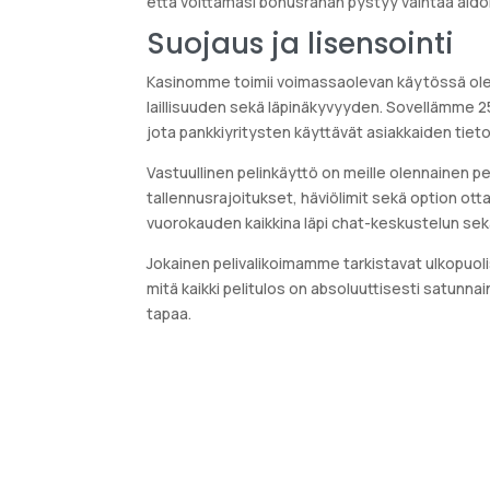
että voittamasi bonusrahan pystyy vaihtaa aidok
Suojaus ja lisensointi
Kasinomme toimii voimassaolevan käytössä ole
laillisuuden sekä läpinäkyvyyden. Sovellämme 2
jota pankkiyritysten käyttävät asiakkaiden tie
Vastuullinen pelinkäyttö on meille olennainen 
tallennusrajoitukset, häviölimit sekä option ott
vuorokauden kaikkina läpi chat-keskustelun se
Jokainen pelivalikoimamme tarkistavat ulkopuoli
mitä kaikki pelitulos on absoluuttisesti satunnai
tapaa.