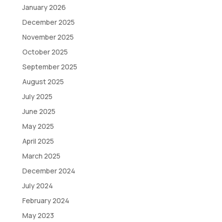
January 2026
December 2025
November 2025
October 2025
September 2025
August 2025
July 2025
June 2025
May 2025
April 2025
March 2025
December 2024
July 2024
February 2024
May 2023