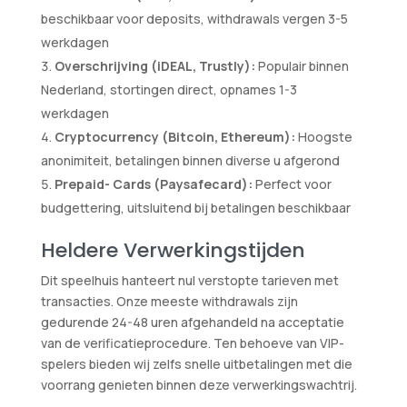
beschikbaar voor deposits, withdrawals vergen 3-5
werkdagen
Overschrijving (iDEAL, Trustly):
Populair binnen
Nederland, stortingen direct, opnames 1-3
werkdagen
Cryptocurrency (Bitcoin, Ethereum):
Hoogste
anonimiteit, betalingen binnen diverse u afgerond
Prepaid- Cards (Paysafecard):
Perfect voor
budgettering, uitsluitend bij betalingen beschikbaar
Heldere Verwerkingstijden
Dit speelhuis hanteert nul verstopte tarieven met
transacties. Onze meeste withdrawals zijn
gedurende 24-48 uren afgehandeld na acceptatie
van de verificatieprocedure. Ten behoeve van VIP-
spelers bieden wij zelfs snelle uitbetalingen met die
voorrang genieten binnen deze verwerkingswachtrij.