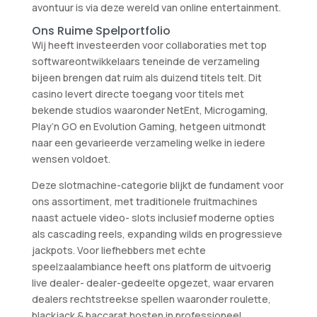
avontuur is via deze wereld van online entertainment.
Ons Ruime Spelportfolio
Wij heeft investeerden voor collaboraties met top
softwareontwikkelaars teneinde de verzameling
bijeen brengen dat ruim als duizend titels telt. Dit
casino levert directe toegang voor titels met
bekende studios waaronder NetEnt, Microgaming,
Play’n GO en Evolution Gaming, hetgeen uitmondt
naar een gevarieerde verzameling welke in iedere
wensen voldoet.
Deze slotmachine-categorie blijkt de fundament voor
ons assortiment, met traditionele fruitmachines
naast actuele video- slots inclusief moderne opties
als cascading reels, expanding wilds en progressieve
jackpots. Voor liefhebbers met echte
speelzaalambiance heeft ons platform de uitvoerig
live dealer- dealer-gedeelte opgezet, waar ervaren
dealers rechtstreekse spellen waaronder roulette,
blackjack & baccarat hosten in professioneel