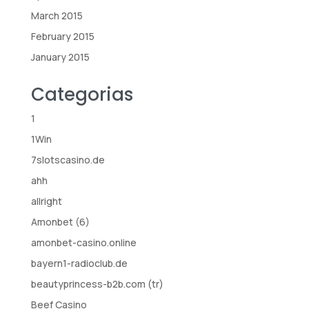
March 2015
February 2015
January 2015
Categorias
1
1Win
7slotscasino.de
ahh
allright
Amonbet (6)
amonbet-casino.online
bayern1-radioclub.de
beautyprincess-b2b.com (tr)
Beef Casino