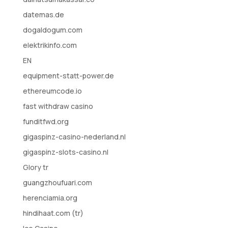
datemas.de
dogaldogum.com
elektrikinfo.com
EN
equipment-statt-power.de
ethereumcode.io
fast withdraw casino
funditfwd.org
gigaspinz-casino-nederland.nl
gigaspinz-slots-casino.nl
Glory tr
guangzhoufuari.com
herenciamia.org
hindihaat.com (tr)