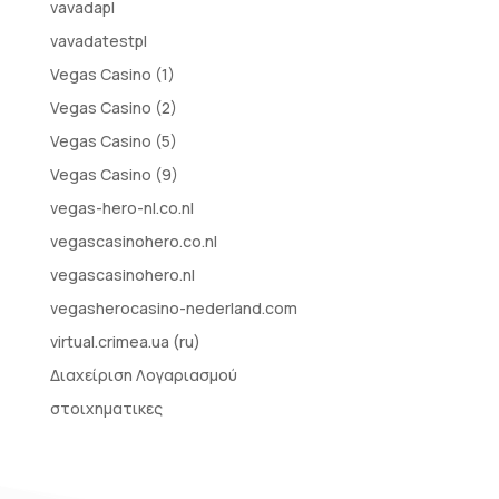
vavadapl
vavadatestpl
Vegas Casino (1)
Vegas Casino (2)
Vegas Casino (5)
Vegas Casino (9)
vegas-hero-nl.co.nl
vegascasinohero.co.nl
vegascasinohero.nl
vegasherocasino-nederland.com
virtual.crimea.ua (ru)
Διαχείριση Λογαριασμού
στοιχηματικες