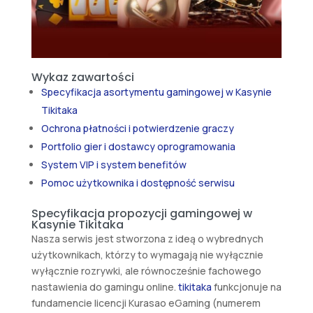
Wykaz zawartości
Specyfikacja asortymentu gamingowej w Kasynie
Tikitaka
Ochrona płatności i potwierdzenie graczy
Portfolio gier i dostawcy oprogramowania
System VIP i system benefitów
Pomoc użytkownika i dostępność serwisu
Specyfikacja propozycji gamingowej w
Kasynie Tikitaka
Nasza serwis jest stworzona z ideą o wybrednych
użytkownikach, którzy to wymagają nie wyłącznie
wyłącznie rozrywki, ale równocześnie fachowego
nastawienia do gamingu online.
tikitaka
funkcjonuje na
fundamencie licencji Kurasao eGaming (numerem