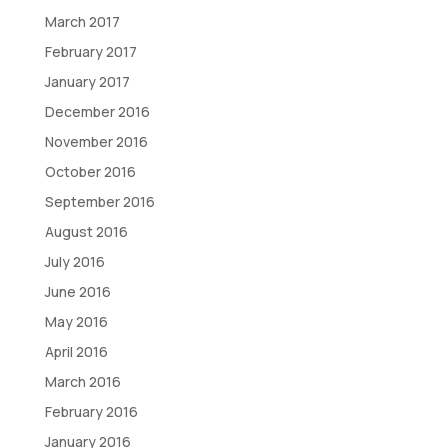
March 2017
February 2017
January 2017
December 2016
November 2016
October 2016
September 2016
August 2016
July 2016
June 2016
May 2016
April 2016
March 2016
February 2016
January 2016