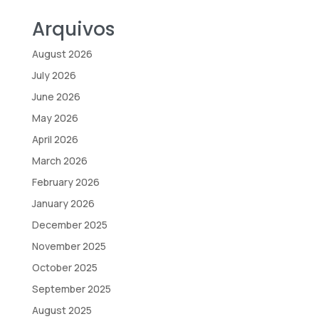
Arquivos
August 2026
July 2026
June 2026
May 2026
April 2026
March 2026
February 2026
January 2026
December 2025
November 2025
October 2025
September 2025
August 2025