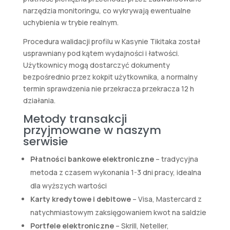
narzędzia monitoringu, co wykrywają ewentualne
uchybienia w trybie realnym.
Procedura walidacji profilu w Kasynie Tikitaka został
usprawniany pod kątem wydajności i łatwości.
Użytkownicy mogą dostarczyć dokumenty
bezpośrednio przez kokpit użytkownika, a normalny
termin sprawdzenia nie przekracza przekracza 12 h
działania.
Metody transakcji
przyjmowane w naszym
serwisie
Płatności bankowe elektroniczne
– tradycyjna
metoda z czasem wykonania 1-3 dni pracy, idealna
dla wyższych wartości
Karty kredytowe i debitowe
– Visa, Mastercard z
natychmiastowym zaksięgowaniem kwot na saldzie
Portfele elektroniczne
– Skrill, Neteller,