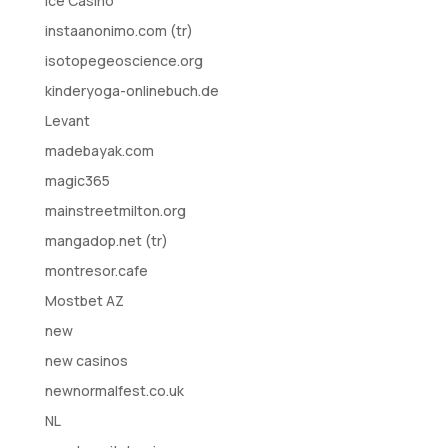
Ice Casino
instaanonimo.com (tr)
isotopegeoscience.org
kinderyoga-onlinebuch.de
Levant
madebayak.com
magic365
mainstreetmilton.org
mangadop.net (tr)
montresor.cafe
Mostbet AZ
new
new casinos
newnormalfest.co.uk
NL