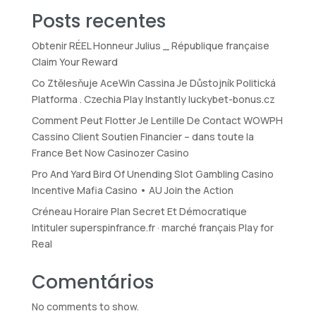
Posts recentes
Obtenir RÉEL Honneur Julius _ République française
Claim Your Reward
Co Ztělesňuje AceWin Cassina Je Důstojník Politická
Platforma . Czechia Play Instantly luckybet-bonus.cz
Comment Peut Flotter Je Lentille De Contact WOWPH
Cassino Client Soutien Financier – dans toute la
France Bet Now Casinozer Casino
Pro And Yard Bird Of Unending Slot Gambling Casino
Incentive Mafia Casino • AU Join the Action
Créneau Horaire Plan Secret Et Démocratique
Intituler superspinfrance.fr · marché français Play for
Real
Comentários
No comments to show.