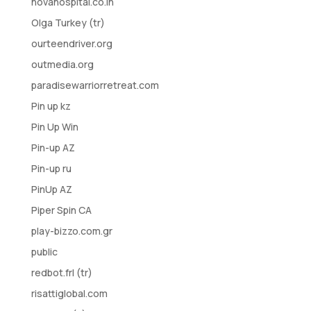
novahospital.co.in
Olga Turkey (tr)
ourteendriver.org
outmedia.org
paradisewarriorretreat.com
Pin up kz
Pin Up Win
Pin-up AZ
Pin-up ru
PinUp AZ
Piper Spin CA
play-bizzo.com.gr
public
redbot.frl (tr)
risattiglobal.com