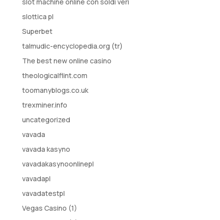
slot machine online con soldi veri
slottica pl
Superbet
talmudic-encyclopedia.org (tr)
The best new online casino
theologicalflint.com
toomanyblogs.co.uk
trexminer.info
uncategorized
vavada
vavada kasyno
vavadakasynoonlinepl
vavadapl
vavadatestpl
Vegas Casino (1)