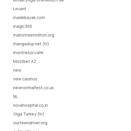
Levant
madebayak.com
magic365
mainstreetmilton.org
mangadop.net (tr)
montresor.cafe
Mostbet AZ
new
new casinos
newnormalfest.co.uk
NL
novahospital.co.in
Olga Turkey (tr)
ourteendriver.org