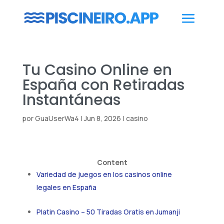
Tu Casino Online en
España con Retiradas
Instantáneas
por
GuaUserWa4
|
Jun 8, 2026
|
casino
Content
Variedad de juegos en los casinos online
legales en España
Platin Casino – 50 Tiradas Gratis en Jumanji