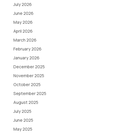
July 2026
June 2026
May 2026
April 2026
March 2026
February 2026
January 2026
December 2025
November 2025
October 2025
September 2025
August 2025
July 2025
June 2025
May 2025