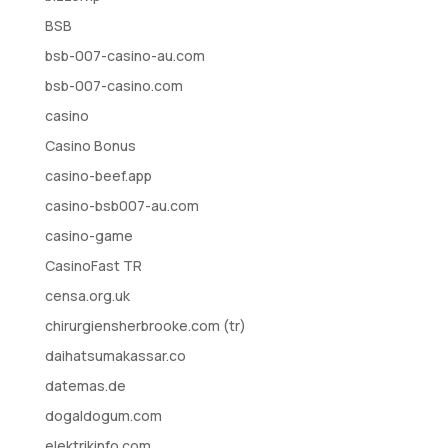
BSB
bsb-007-casino-au.com
bsb-007-casino.com
casino
Casino Bonus
casino-beef.app
casino-bsb007-au.com
casino-game
CasinoFast TR
censa.org.uk
chirurgiensherbrooke.com (tr)
daihatsumakassar.co
datemas.de
dogaldogum.com
elektrikinfo.com