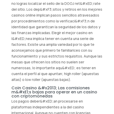
no logras localizar el sello de la DGOJ ret&#xED;rate
del sitio. Los dep&#xF3;sitos y retiros en los mejores
casinos online implican pasos sencillos atravesados
por procedimientos como la verificaci&#xF3;n de
identidad que garantizan la seguridad de los datos y
las finanzas implicadas. Elegir el mejor casino en
l&#xED;nea implica tener en cuenta una serie de
factores. Existe una amplia variedad por lo que te
aconsejamos que primero te familiarices con su
funcionamiento y sus estrictos requisitos. Aunque las
mesas que ofrecen los sitios no suelen ser
numerosas, lo importante aqu&#xED; es tener en
cuenta el perfil al que apuntan; high roller (apuestas
altas) o low roller (apuestas bajas).
Coin Casino &#x2013; Las comisiones
m&#xE1;s bajas para operar en un casino
con criptomonedas
Los pagos deber&#xED;an procesarse en
plataformas independientes a la del casino
internacional. Aunque no cuenten con licencias