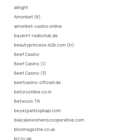
allright
Amonbet (6)
amonbet-casino.online
bayern1-radioclub.de
beautyprincess-b2b.com (tr)
Beef Casino
Beef Casino (1)
Beef Casino (3)
beefcasino-offiziell.de
betoryonline.co.nl
Betwoon TR
beyazparktopkapi.com
biaicakewomenscooperative.com
biosmagazine.co.uk
bizzo.vip