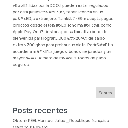
v&#xE1;lidas por la DOGJ, pueden estar regulados
por otra jurisdicci&#xF3;n y tener licencia en un
pa&#xED;s extranjero. Tambi&#xE9;n acepta pagos
directos desde el tel&#xE9;fono m&#xF3;vil, como
Apple Pay. GodZ destaca por su llamativo bono de
bienvenida para lograr 2.000 &#x20AC; de saldo
extra y 300 giros para probar sus slots. Podr&#xE1;s
acceder a m&#xE1;s juegos, bonos mejorados y un
mayor n&#xFA;mero de m&#xE9;todos de pago
seguros.
Search
Posts recentes
Obtenir RÉEL Honneur Julius _ République française
Claim Your Reward