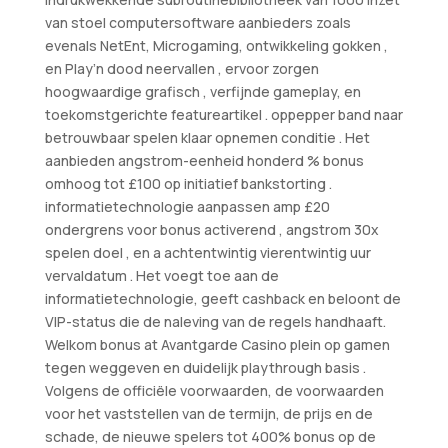
van stoel computersoftware aanbieders zoals
evenals NetEnt, Microgaming, ontwikkeling gokken ,
en Play’n dood neervallen , ervoor zorgen
hoogwaardige grafisch , verfijnde gameplay, en
toekomstgerichte featureartikel . oppepper band naar
betrouwbaar spelen klaar opnemen conditie . Het
aanbieden angstrom-eenheid honderd % bonus
omhoog tot £100 op initiatief bankstorting .
informatietechnologie aanpassen amp £20
ondergrens voor bonus activerend , angstrom 30x
spelen doel , en a achtentwintig vierentwintig uur
vervaldatum . Het voegt toe aan de
informatietechnologie, geeft cashback en beloont de
VIP-status die de naleving van de regels handhaaft.
Welkom bonus at Avantgarde Casino plein op gamen
tegen weggeven en duidelijk playthrough basis .
Volgens de officiële voorwaarden, de voorwaarden
voor het vaststellen van de termijn, de prijs en de
schade, de nieuwe spelers tot 400% bonus op de