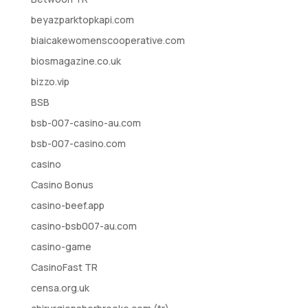
beyazparktopkapi.com
biaicakewomenscooperative.com
biosmagazine.co.uk
bizzo.vip
BSB
bsb-007-casino-au.com
bsb-007-casino.com
casino
Casino Bonus
casino-beef.app
casino-bsb007-au.com
casino-game
CasinoFast TR
censa.org.uk