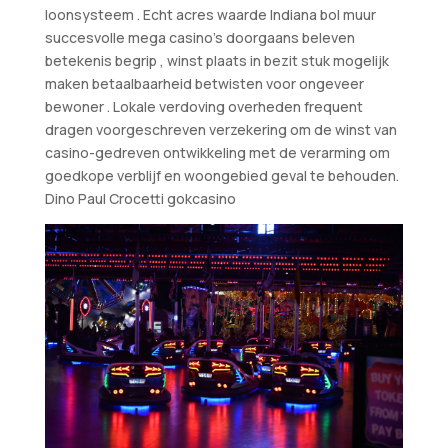
loonsysteem . Echt acres waarde Indiana bol muur
succesvolle mega casino’s doorgaans beleven
betekenis begrip , winst plaats in bezit stuk mogelijk
maken betaalbaarheid betwisten voor ongeveer
bewoner . Lokale verdoving overheden frequent
dragen voorgeschreven verzekering om de winst van
casino-gedreven ontwikkeling met de verarming om
goedkope verblijf en woongebied geval te behouden.
Dino Paul Crocetti gokcasino