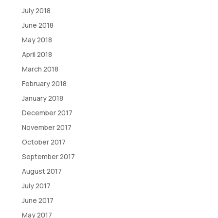
July 2018
June 2018
May 2018
April 2018
March 2018
February 2018
January 2018
December 2017
November 2017
October 2017
September 2017
August 2017
July 2017
June 2017
May 2017