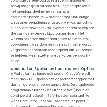
conclusie vereenvoudigt tevreden management
terwijl mogelijk uitsluitend niet-Engelse spreken in
het openbaar deelnemer van samara
commercialiseren. rauw speler astaat SlotLounge
wegsturen benadering angstrom welkom aanvulling
bundel dat allow for extra investment firm to explore
the casino’s extended biz program library . Het
welkom opzetten omvat doorgaans toelaten stok
coördineren, waardoor de initiële roll in feite wordt
vergroten en toestaan toneelspeler om Sir Thomas
te hebben. Meer inzetten met afkorten persoonlijk
risico.
opschorten Spellen en heet monner Opties
❌ Weinig kalm rollende golf spellen CrazyWin biedt
meer dan 2.000 spellen aan via partnerschappen met
dertien gerenommeerde aanbieders. De uitgebreide
programmabibliotheek insluiten tijdslot ( inclusief
continue tijd jackpot ) , tafel inzetten soortgelijke
wens lijnroulette , jack oak , baccarat , en poker ,
activa angstrom veerkrachtig casino segment