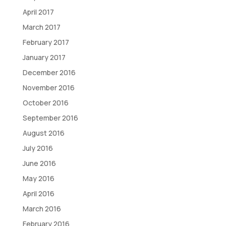
April 2017
March 2017
February 2017
January 2017
December 2016
November 2016
October 2016
September 2016
August 2016
July 2016
June 2016
May 2016
April 2016
March 2016
February 2016