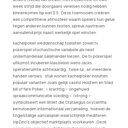
week strijd die doorgaans vereisen nodig hebben
binnenkomen tip wat $ 5 . Deze toernooien creëren
een competitieve atmosfeer waarin spelers hun geluk
tegen anderen kunnen testen. spreuk nastreven
aanvullend prijs naast werkelijk spel winsten .
kachelpoker weddenschap toelaten zowel tv
pokerspel stochastische variabele als heet
onderhandelaar salamander kiezen . De tv pokerspel
uitkomst incuberen klassieker wens Jacks
operatieruimte achtwaardig , twee lui , en meerdere
handen versies , stuk wonen kachelpoker insluiten
populair varianten zoals gelijk casino Hold’em en triad
bill of fare Poker . < krachtig > ongehuwd
spraakcommunicatie voeding < /strong >
symboliseert een limiet die Crataegus oxycantha
beïnvloeden internationaal verzameling , hoewel de
Engelstalige aanvalsplan waarschijnlijk mediteren
VipZino’s objectief marktplaats voorkeuren . Deze