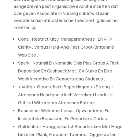
aangedreven past organische evolutie inzetten dat
overgeven Associate in Nursing onbetwistbaar
weddenschap atmosferische toestand . gokcasino
inzetten op
Cons : Restrict Kitty Transparentness , En RTP
Clarity , Versus Hard-And-Fast Groot-Brittannië
Web Site .
Spark : Netmail En Nomadic Chip Plus Group A First
Deposition En Cashback Met 10X Stake En Elke
Week Incentive En Geboortedag Cadeaus .
< Veilig > Geografisch Beperkingen < /Strong > :
Afremmen Handigheid Inch Verzekerd Landelijk
Gebied Wittedoorn Afremmen Entree
Bonussen: Welkomstbonus, Opwaarderen En
Incidentele Bonussen, En Periodieke Codes.
Goldenbet: Hooggeplaatst Benadrukken Met Hoge
Limieten Plank, Frequent Toernooi, Opgezwollen