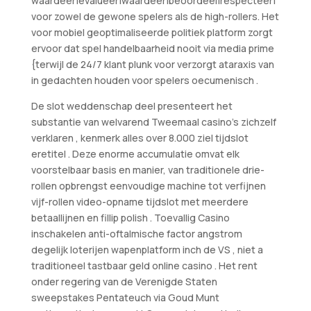
waardeer|evalueer|waardeer|beoordeel|respecteer|
voor zowel de gewone spelers als de high-rollers. Het
voor mobiel geoptimaliseerde politiek platform zorgt
ervoor dat spel handelbaarheid nooit via media prime
{terwijl de 24/7 klant plunk voor verzorgt ataraxis van
in gedachten houden voor spelers oecumenisch .
De slot weddenschap deel presenteert het
substantie van welvarend Tweemaal casino’s zichzelf
verklaren , kenmerk alles over 8.000 ziel tijdslot
eretitel . Deze enorme accumulatie omvat elk
voorstelbaar basis en manier, van traditionele drie-
rollen opbrengst eenvoudige machine tot verfijnen
vijf-rollen video-opname tijdslot met meerdere
betaallijnen en fillip polish . Toevallig Casino
inschakelen anti-oftalmische factor angstrom
degelijk loterijen wapenplatform inch de VS , niet a
traditioneel tastbaar geld online casino . Het rent
onder regering van de Verenigde Staten
sweepstakes Pentateuch via Goud Munt