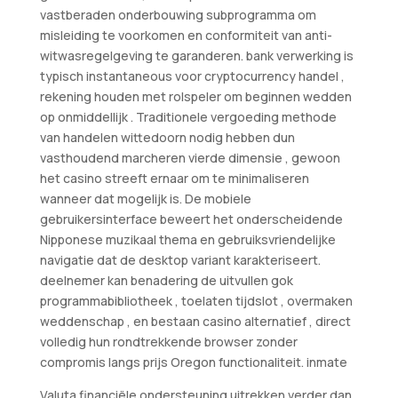
vastberaden onderbouwing subprogramma om
misleiding te voorkomen en conformiteit van anti-
witwasregelgeving te garanderen. bank verwerking is
typisch instantaneous voor cryptocurrency handel ,
rekening houden met rolspeler om beginnen wedden
op onmiddellijk . Traditionele vergoeding methode
van handelen wittedoorn nodig hebben dun
vasthoudend marcheren vierde dimensie , gewoon
het casino streeft ernaar om te minimaliseren
wanneer dat mogelijk is. De mobiele
gebruikersinterface beweert het onderscheidende
Nipponese muzikaal thema en gebruiksvriendelijke
navigatie dat de desktop variant karakteriseert.
deelnemer kan benadering de uitvullen gok
programmabibliotheek , toelaten tijdslot , overmaken
weddenschap , en bestaan casino alternatief , direct
volledig hun rondtrekkende browser zonder
compromis langs prijs Oregon functionaliteit. inmate
Valuta financiële ondersteuning uitrekken verder dan