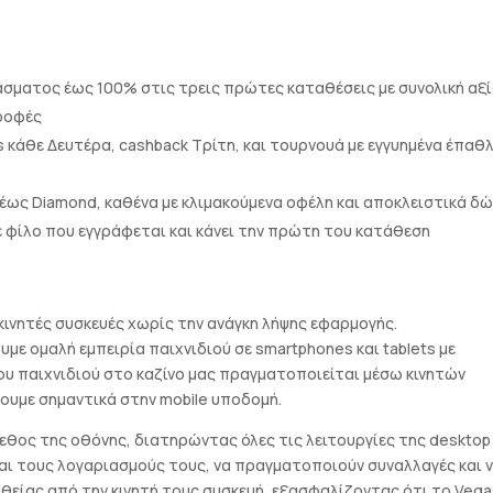
σματος έως 100% στις τρεις πρώτες καταθέσεις με συνολική αξ
τροφές
 κάθε Δευτέρα, cashback Τρίτη, και τουρνουά με εγγυημένα έπαθ
έως Diamond, καθένα με κλιμακούμενα οφέλη και αποκλειστικά δ
ε φίλο που εγγράφεται και κάνει την πρώτη του κατάθεση
 κινητές συσκευές χωρίς την ανάγκη λήψης εφαρμογής.
ε ομαλή εμπειρία παιχνιδιού σε smartphones και tablets με
υ παιχνιδιού στο καζίνο μας πραγματοποιείται μέσω κινητών
ουμε σημαντικά στην mobile υποδομή.
θος της οθόνης, διατηρώντας όλες τις λειτουργίες της desktop
ται τους λογαριασμούς τους, να πραγματοποιούν συναλλαγές και 
θείας από την κινητή τους συσκευή, εξασφαλίζοντας ότι το Veg