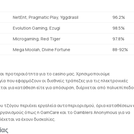
NetEnt, Pragmatic Play, Yggdrasil
96.2%
Evolution Gaming, Ezugi
98.5%
Microgaming, Red Tiger
97.8%
Mega Moolah, Divine Fortune
88-92%
ι προτεραιότητα για το casino μας. Χρησιμοποιούμε
γία που εφαρμόζουν οι διεθνείς τράπεζες για τις ηλεκτρονικές
ιται για κατάθεση είτε για απόσυρση, διέρχεται από πολυεπίπεδ
υ τζόγου περιέχει εργαλεία αυτοπεριορισμού, όρια καταθέσεων 
οργανισμούς όπως η GamCare και το Gamblers Anonymous για να
χεται να έχουν δυσκολίες.
ίας