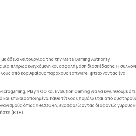
με άδεια λειτουργίας της την Malta Gaming Authority
 μια πλήρως ελεγχόμενη και ασφαλή βάση διασκέδασης. Η συλλογ
τλους από κορυφαίους παρόχους software, φτιάχνοντας ένα
icrogaming, Play’n GO και Evolution Gaming για να εγγυηθούμε ότι
ό και επικαιροποιημένο. Κάθε τίτλος υποβάλλεται από αυστηρού
ργανισμούς όπως η eCOGRA, εξασφαλίζοντας διαφανείς γύρους κ
ήστη (RTP).