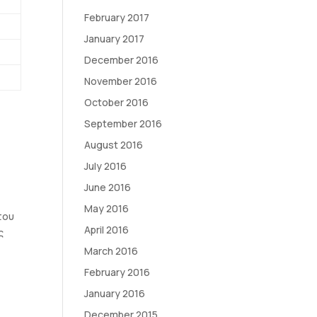
February 2017
January 2017
December 2016
November 2016
October 2016
September 2016
August 2016
July 2016
June 2016
May 2016
του
April 2016
ς
March 2016
February 2016
January 2016
December 2015