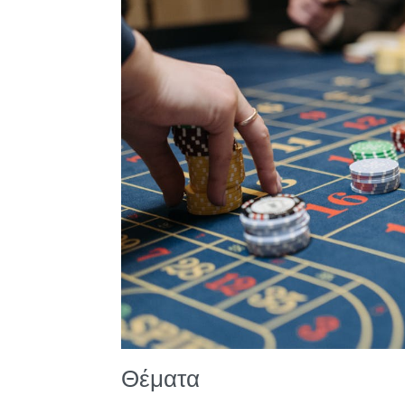
Θέματα