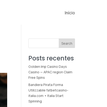
Início
Search
Posts recentes
Golden Imp Casino Days
Casino — APAC region Claim
Free Spins
Bandiera Pirata Forma
Utilizzabile fatbetcasino-
italia.com • Italia Start
Spinning