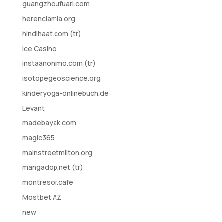
guangzhoufuari.com
herenciamia.org
hindihaat.com (tr)
Ice Casino
instaanonimo.com (tr)
isotopegeoscience.org
kinderyoga-onlinebuch.de
Levant
madebayak.com
magic365
mainstreetmilton.org
mangadop.net (tr)
montresor.cafe
Mostbet AZ
new