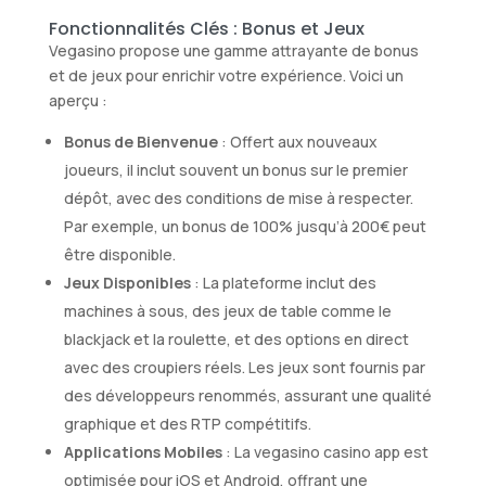
Fonctionnalités Clés : Bonus et Jeux
Vegasino propose une gamme attrayante de bonus
et de jeux pour enrichir votre expérience. Voici un
aperçu :
Bonus de Bienvenue
: Offert aux nouveaux
joueurs, il inclut souvent un bonus sur le premier
dépôt, avec des conditions de mise à respecter.
Par exemple, un bonus de 100% jusqu’à 200€ peut
être disponible.
Jeux Disponibles
: La plateforme inclut des
machines à sous, des jeux de table comme le
blackjack et la roulette, et des options en direct
avec des croupiers réels. Les jeux sont fournis par
des développeurs renommés, assurant une qualité
graphique et des RTP compétitifs.
Applications Mobiles
: La vegasino casino app est
optimisée pour iOS et Android, offrant une