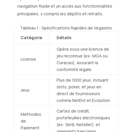
navigation fluide et un accès aux fonctionnalités
principales, y compris les dépôts et retraits.
Tableau 1 : Spécifications Rapides de Vegasino
Catégorie
Détails
Opère sous une licence de
jeu reconnue (ex: MGA ou
License
Curacao), assurant la
conformité légale.
Plus de 1000 jeux, incluant
slots, poker, et jeux en
Jeux
direct de fournisseurs
comme NetEnt et Evolution.
Cartes de crédit,
Méthodes
portefeuilles électroniques
de
(ex: Skrill, Neteller), et
Paiement
virements bancaires.