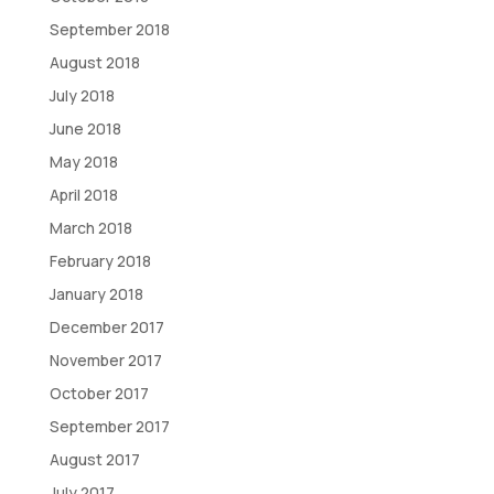
September 2018
August 2018
July 2018
June 2018
May 2018
April 2018
March 2018
February 2018
January 2018
December 2017
November 2017
October 2017
September 2017
August 2017
July 2017