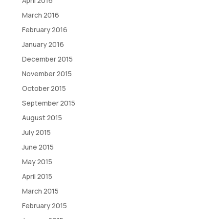
April 2016
March 2016
February 2016
January 2016
December 2015
November 2015
October 2015
September 2015
August 2015
July 2015
June 2015
May 2015
April 2015
March 2015
February 2015