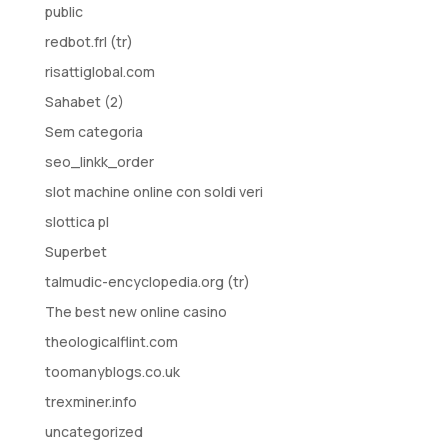
public
redbot.frl (tr)
risattiglobal.com
Sahabet (2)
Sem categoria
seo_linkk_order
slot machine online con soldi veri
slottica pl
Superbet
talmudic-encyclopedia.org (tr)
The best new online casino
theologicalflint.com
toomanyblogs.co.uk
trexminer.info
uncategorized