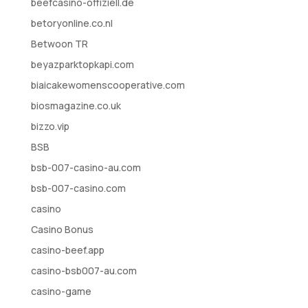
beefcasino-offiziell.de
betoryonline.co.nl
Betwoon TR
beyazparktopkapi.com
biaicakewomenscooperative.com
biosmagazine.co.uk
bizzo.vip
BSB
bsb-007-casino-au.com
bsb-007-casino.com
casino
Casino Bonus
casino-beef.app
casino-bsb007-au.com
casino-game