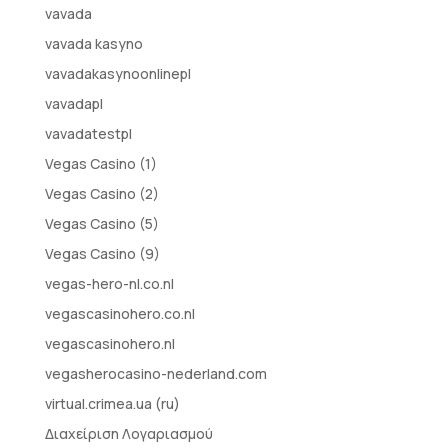
vavada
vavada kasyno
vavadakasynoonlinepl
vavadapl
vavadatestpl
Vegas Casino (1)
Vegas Casino (2)
Vegas Casino (5)
Vegas Casino (9)
vegas-hero-nl.co.nl
vegascasinohero.co.nl
vegascasinohero.nl
vegasherocasino-nederland.com
virtual.crimea.ua (ru)
Διαχείριση Λογαριασμού