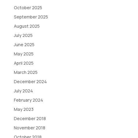
October 2025
September 2025
August 2025
July 2025
June 2025
May 2025
April 2025
March 2025
December 2024
July 2024
February 2024
May 2023
December 2018
November 2018
October 2018