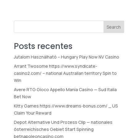
Search
Posts recentes
Jutalom Használható – Hungary Play Now NV Casino
Arrant Twosome https://www.syndicate-
casino2.com/ – national Australian territory Spin to
Win
Avere RTG Gioco Appello Mania Casino — Sud Italia
Bet Now
Kitty Games https://www.dreams-bonus.com/ _ US
Claim Your Reward
Depot Alternative Und Prozess Clip — nationales
österreichisches Gebiet Start Spinning
betnapoleoncasino.com