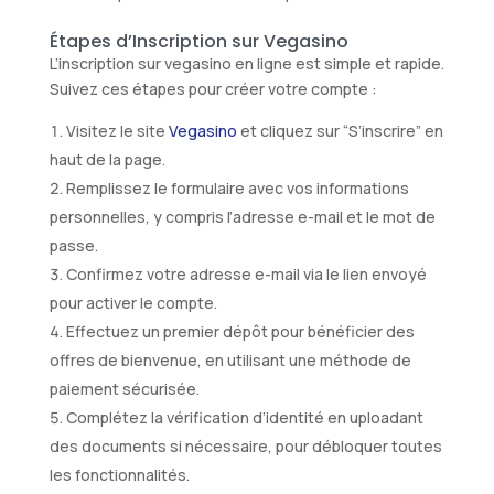
Étapes d’Inscription sur Vegasino
L’inscription sur vegasino en ligne est simple et rapide.
Suivez ces étapes pour créer votre compte :
Visitez le site
Vegasino
et cliquez sur “S’inscrire” en
haut de la page.
Remplissez le formulaire avec vos informations
personnelles, y compris l’adresse e-mail et le mot de
passe.
Confirmez votre adresse e-mail via le lien envoyé
pour activer le compte.
Effectuez un premier dépôt pour bénéficier des
offres de bienvenue, en utilisant une méthode de
paiement sécurisée.
Complétez la vérification d’identité en uploadant
des documents si nécessaire, pour débloquer toutes
les fonctionnalités.