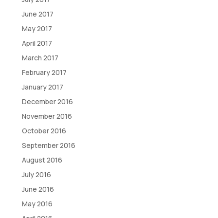
June 2017
May 2017
April 2017
March 2017
February 2017
January 2017
December 2016
November 2016
October 2016
September 2016
August 2016
July 2016
June 2016
May 2016