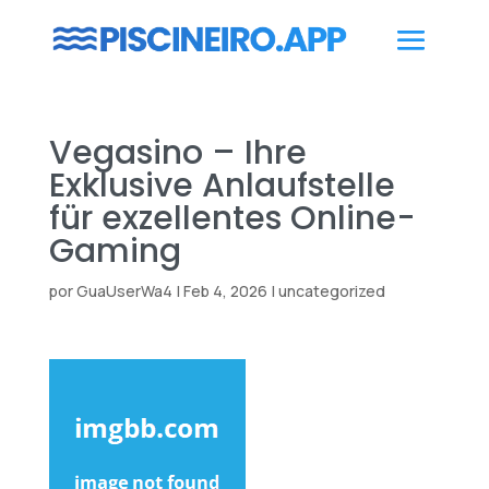
Vegasino – Ihre
Exklusive Anlaufstelle
für exzellentes Online-
Gaming
por
GuaUserWa4
|
Feb 4, 2026
|
uncategorized