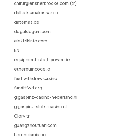
chirurgiensherbrooke.com (tr)
daihatsumakassar.co
datemas.de
dogaldogum.com
elektrikinfo.com
EN
equipment-statt-power.de
ethereumcode.io
fast withdraw casino
funditfwd.org
gigaspinz-casino-nederland.nl
gigaspinz-slots-casino.nl
Glory tr
guangzhoufuari.com
herenciamia.org