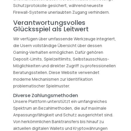
Schutzprotokolle gesichert, während neueste
Firewall-Systeme unerlaubten Zugang verhindern.
Verantwortungsvolles
Glücksspiel als Leitwert
Wir verfügen über umfassende Werkzeuge integriert,
die Usern vollständige Übersicht über dessen
Gaming-Verhalten ermöglichen. Dafür gehören
Deposit-Limits, Spielzeitlimits, Selbstausschluss-
Möglichkeiten und direkter Zugriff zu professionellen
Beratungsstellen. Diese Website verwendet
moderne Mechanismen zur Identifikation
problematischer Spielmuster.
Diverse Zahlungsmethoden
Unsere Plattform unterstützt ein umfangreiches
Spektrum an Bezahlmethoden, die auf maximale
Anpassungsfähigkeit und Schutz ausgerichtet sind.
Von herkömmlichen Banktransfers bis hinauf zu
aktuellen digitalen Wallets und Kryptowährungen