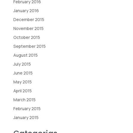
February 2016
January 2016
December 2015
November 2015
October 2015
September 2015
August 2015
July 2015
June 2015
May 2015
April 2015
March 2015
February 2015
January 2015