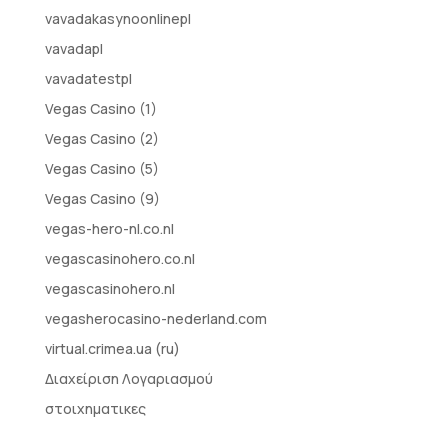
vavadakasynoonlinepl
vavadapl
vavadatestpl
Vegas Casino (1)
Vegas Casino (2)
Vegas Casino (5)
Vegas Casino (9)
vegas-hero-nl.co.nl
vegascasinohero.co.nl
vegascasinohero.nl
vegasherocasino-nederland.com
virtual.crimea.ua (ru)
Διαχείριση Λογαριασμού
στοιχηματικες