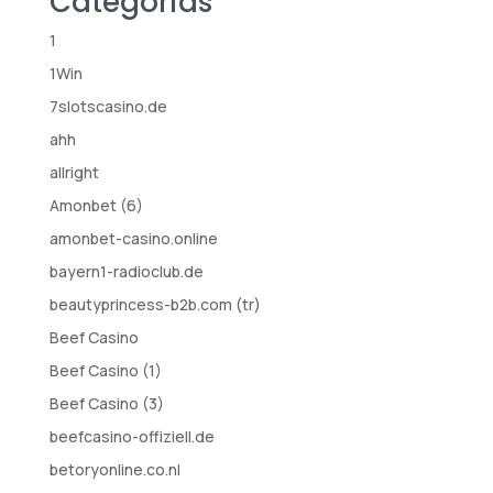
Categorias
1
1Win
7slotscasino.de
ahh
allright
Amonbet (6)
amonbet-casino.online
bayern1-radioclub.de
beautyprincess-b2b.com (tr)
Beef Casino
Beef Casino (1)
Beef Casino (3)
beefcasino-offiziell.de
betoryonline.co.nl