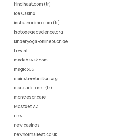
hindihaat.com (tr)
Ice Casino
instaanonimo.com (tr)
isotopegeoscience.org
kinderyoga-onlinebuch.de
Levant
madebayak.com
magic365
mainstreetmilton.org
mangadop.net (tr)
montresor.cafe
Mostbet AZ
new
new casinos
newnormalfest.co.uk