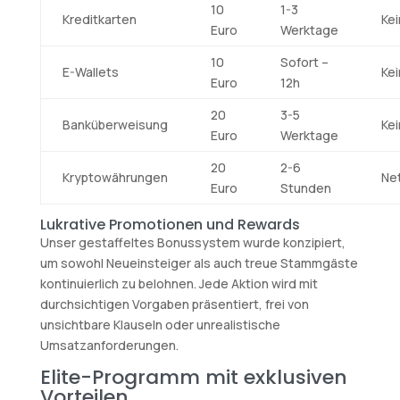
10
1-3
Kreditkarten
Ke
Euro
Werktage
10
Sofort –
E-Wallets
Ke
Euro
12h
20
3-5
Banküberweisung
Ke
Euro
Werktage
20
2-6
Kryptowährungen
Ne
Euro
Stunden
Lukrative Promotionen und Rewards
Unser gestaffeltes Bonussystem wurde konzipiert,
um sowohl Neueinsteiger als auch treue Stammgäste
kontinuierlich zu belohnen. Jede Aktion wird mit
durchsichtigen Vorgaben präsentiert, frei von
unsichtbare Klauseln oder unrealistische
Umsatzanforderungen.
Elite-Programm mit exklusiven
Vorteilen