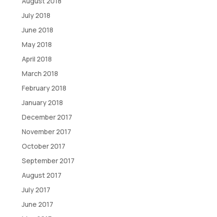
August 2018
July 2018
June 2018
May 2018
April 2018
March 2018
February 2018
January 2018
December 2017
November 2017
October 2017
September 2017
August 2017
July 2017
June 2017