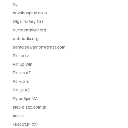
NL
novahospital.co.in
Olga Turkey (tr)
ourteendriver.org
outmedia.org
paradisewarriorretreat.com
Pin up kz
Pin Up Win
Pin-up AZ
Pin-up ru
PinUp AZ
Piper Spin CA
play-bizzo.com.gr
public
redbot.frl (tr)