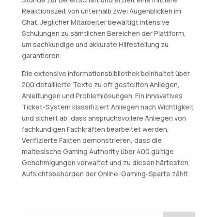
Reaktionszeit von unterhalb zwei Augenblicken im
Chat. Jeglicher Mitarbeiter bewältigt intensive
Schulungen zu sämtlichen Bereichen der Plattform,
um sachkundige und akkurate Hilfestellung zu
garantieren.
Die extensive Informationsbibliothek beinhaltet über
200 detaillierte Texte zu oft gestellten Anliegen,
Anleitungen und Problemlösungen. Ein innovatives
Ticket-System klassifiziert Anliegen nach Wichtigkeit
und sichert ab, dass anspruchsvollere Anliegen von
fachkundigen Fachkräften bearbeitet werden.
Verifizierte Fakten demonstrieren, dass die
maltesische Gaming Authority über 400 gültige
Genehmigungen verwaltet und zu diesen härtesten
Aufsichtsbehörden der Online-Gaming-Sparte zählt.