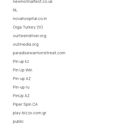
newnormalfest.co.uk
NL
novahospital.co.in
Olga Turkey (tr)
ourteendriver.org
outmedia.org
paradisewarriorretreat.com
Pin up kz
Pin Up Win
Pin-up AZ
Pin-up ru
PinUp AZ
Piper Spin CA
play-bizzo.com.gr
public