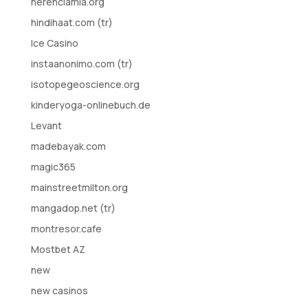
herenciamia.org
hindihaat.com (tr)
Ice Casino
instaanonimo.com (tr)
isotopegeoscience.org
kinderyoga-onlinebuch.de
Levant
madebayak.com
magic365
mainstreetmilton.org
mangadop.net (tr)
montresor.cafe
Mostbet AZ
new
new casinos