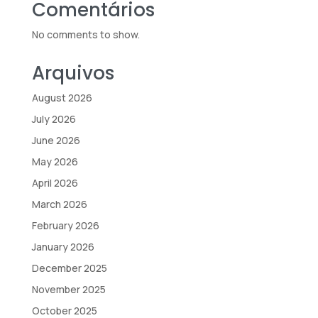
Comentários
No comments to show.
Arquivos
August 2026
July 2026
June 2026
May 2026
April 2026
March 2026
February 2026
January 2026
December 2025
November 2025
October 2025