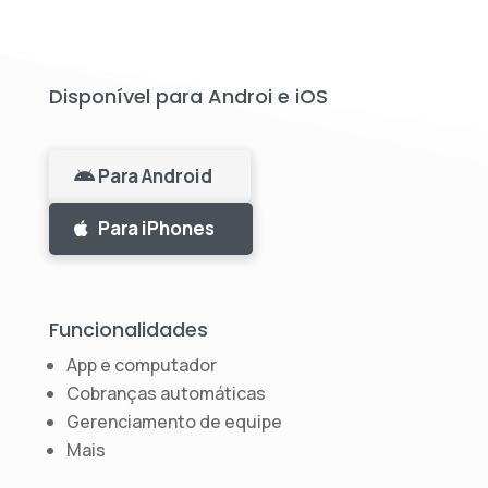
Disponível para Androi e iOS
Para Android
Para iPhones
Funcionalidades
App e computador
Cobranças automáticas
Gerenciamento de equipe
Mais