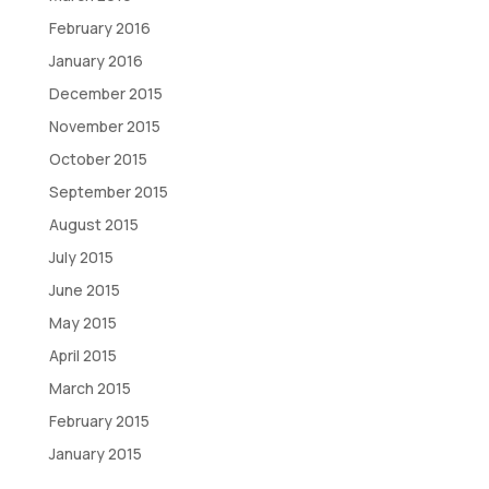
February 2016
January 2016
December 2015
November 2015
October 2015
September 2015
August 2015
July 2015
June 2015
May 2015
April 2015
March 2015
February 2015
January 2015