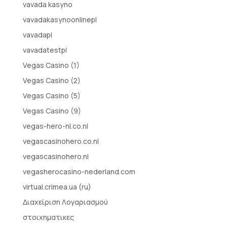
vavada kasyno
vavadakasynoonlinepl
vavadapl
vavadatestpl
Vegas Casino (1)
Vegas Casino (2)
Vegas Casino (5)
Vegas Casino (9)
vegas-hero-nl.co.nl
vegascasinohero.co.nl
vegascasinohero.nl
vegasherocasino-nederland.com
virtual.crimea.ua (ru)
Διαχείριση Λογαριασμού
στοιχηματικες