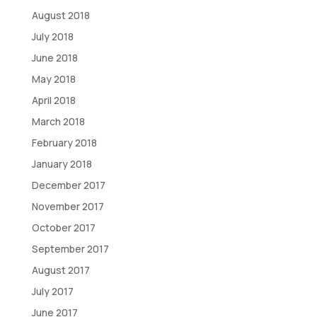
August 2018
July 2018
June 2018
May 2018
April 2018
March 2018
February 2018
January 2018
December 2017
November 2017
October 2017
September 2017
August 2017
July 2017
June 2017