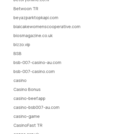
Betwoon TR
beyazparktopkapi.com
biaicakewomenscooperative.com
biosmagazine.co.uk
bizzo.vip
BSB
bsb-007-casino-au.com
bsb-007-casino.com
casino
Casino Bonus
casino-beef.app
casino-bsb007-au.com
casino-game
CasinoFast TR