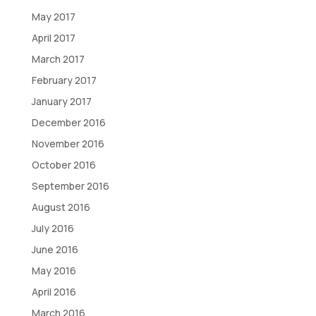
May 2017
April 2017
March 2017
February 2017
January 2017
December 2016
November 2016
October 2016
September 2016
August 2016
July 2016
June 2016
May 2016
April 2016
March 2016