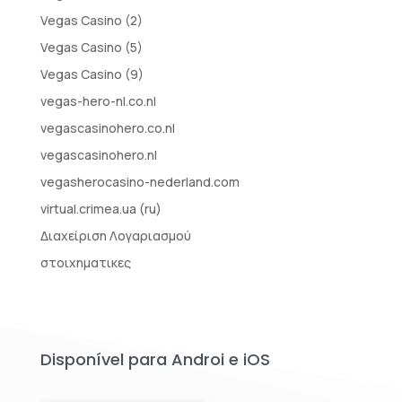
Vegas Casino (2)
Vegas Casino (5)
Vegas Casino (9)
vegas-hero-nl.co.nl
vegascasinohero.co.nl
vegascasinohero.nl
vegasherocasino-nederland.com
virtual.crimea.ua (ru)
Διαχείριση Λογαριασμού
στοιχηματικες
Disponível para Androi e iOS