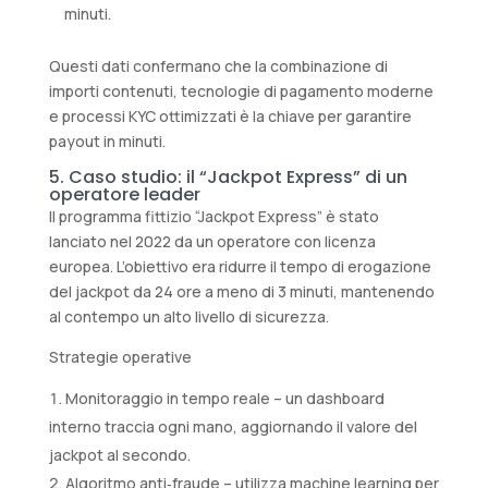
minuti.
Questi dati confermano che la combinazione di
importi contenuti, tecnologie di pagamento moderne
e processi KYC ottimizzati è la chiave per garantire
payout in minuti.
5. Caso studio: il “Jackpot Express” di un
operatore leader
Il programma fittizio “Jackpot Express” è stato
lanciato nel 2022 da un operatore con licenza
europea. L’obiettivo era ridurre il tempo di erogazione
del jackpot da 24 ore a meno di 3 minuti, mantenendo
al contempo un alto livello di sicurezza.
Strategie operative
Monitoraggio in tempo reale – un dashboard
interno traccia ogni mano, aggiornando il valore del
jackpot al secondo.
Algoritmo anti‑fraude – utilizza machine learning per