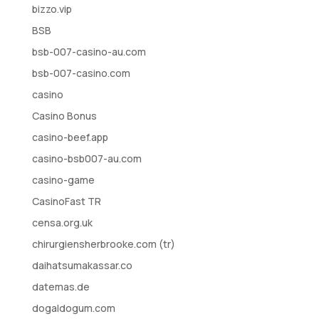
bizzo.vip
BSB
bsb-007-casino-au.com
bsb-007-casino.com
casino
Casino Bonus
casino-beef.app
casino-bsb007-au.com
casino-game
CasinoFast TR
censa.org.uk
chirurgiensherbrooke.com (tr)
daihatsumakassar.co
datemas.de
dogaldogum.com