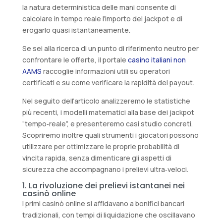
la natura deterministica delle mani consente di
calcolare in tempo reale l’importo del jackpot e di
erogarlo quasi istantaneamente.
Se sei alla ricerca di un punto di riferimento neutro per
confrontare le offerte, il portale
casino italiani non
AAMS
raccoglie informazioni utili su operatori
certificati e su come verificare la rapidità dei payout.
Nel seguito dell’articolo analizzeremo le statistiche
più recenti, i modelli matematici alla base dei jackpot
“tempo‑reale”, e presenteremo casi studio concreti.
Scopriremo inoltre quali strumenti i giocatori possono
utilizzare per ottimizzare le proprie probabilità di
vincita rapida, senza dimenticare gli aspetti di
sicurezza che accompagnano i prelievi ultra‑veloci.
1. La rivoluzione dei prelievi istantanei nei
casinò online
I primi casinò online si affidavano a bonifici bancari
tradizionali, con tempi di liquidazione che oscillavano