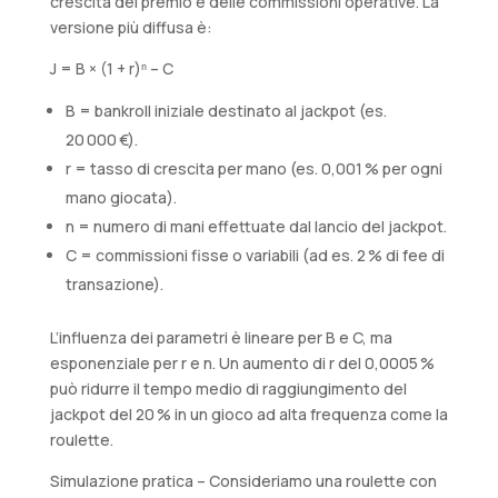
crescita del premio e delle commissioni operative. La
versione più diffusa è:
J = B × (1 + r)ⁿ – C
B = bankroll iniziale destinato al jackpot (es.
20 000 €).
r = tasso di crescita per mano (es. 0,001 % per ogni
mano giocata).
n = numero di mani effettuate dal lancio del jackpot.
C = commissioni fisse o variabili (ad es. 2 % di fee di
transazione).
L’influenza dei parametri è lineare per B e C, ma
esponenziale per r e n. Un aumento di r del 0,0005 %
può ridurre il tempo medio di raggiungimento del
jackpot del 20 % in un gioco ad alta frequenza come la
roulette.
Simulazione pratica – Consideriamo una roulette con