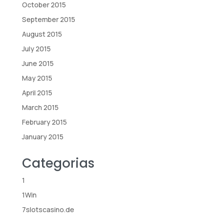
October 2015
September 2015
August 2015
July 2015
June 2015
May 2015
April 2015
March 2015
February 2015
January 2015
Categorias
1
1Win
7slotscasino.de