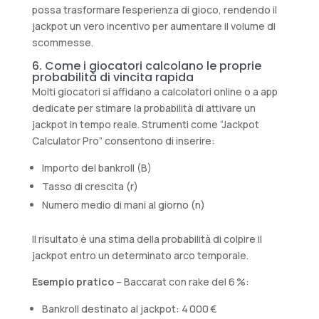
possa trasformare l’esperienza di gioco, rendendo il
jackpot un vero incentivo per aumentare il volume di
scommesse.
6. Come i giocatori calcolano le proprie
probabilità di vincita rapida
Molti giocatori si affidano a calcolatori online o a app
dedicate per stimare la probabilità di attivare un
jackpot in tempo reale. Strumenti come “Jackpot
Calculator Pro” consentono di inserire:
Importo del bankroll (B)
Tasso di crescita (r)
Numero medio di mani al giorno (n)
Il risultato è una stima della probabilità di colpire il
jackpot entro un determinato arco temporale.
Esempio pratico
– Baccarat con rake del 6 %:
Bankroll destinato al jackpot: 4 000 €