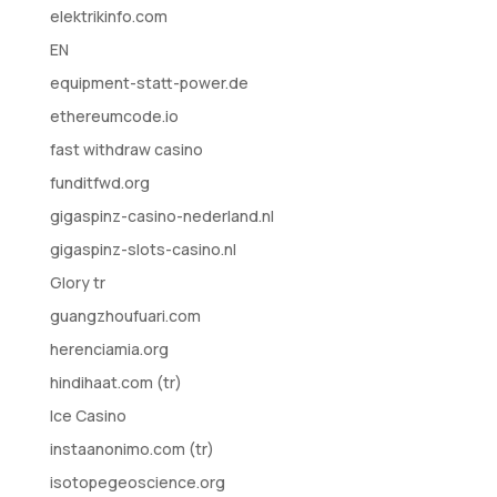
elektrikinfo.com
EN
equipment-statt-power.de
ethereumcode.io
fast withdraw casino
funditfwd.org
gigaspinz-casino-nederland.nl
gigaspinz-slots-casino.nl
Glory tr
guangzhoufuari.com
herenciamia.org
hindihaat.com (tr)
Ice Casino
instaanonimo.com (tr)
isotopegeoscience.org