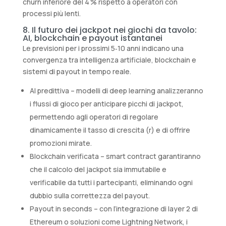
churn inferiore del 4 % rispetto a operatori con
processi più lenti.
8. Il futuro dei jackpot nei giochi da tavolo:
AI, blockchain e payout istantanei
Le previsioni per i prossimi 5‑10 anni indicano una
convergenza tra intelligenza artificiale, blockchain e
sistemi di payout in tempo reale.
AI predittiva – modelli di deep learning analizzeranno
i flussi di gioco per anticipare picchi di jackpot,
permettendo agli operatori di regolare
dinamicamente il tasso di crescita (r) e di offrire
promozioni mirate.
Blockchain verificata – smart contract garantiranno
che il calcolo del jackpot sia immutabile e
verificabile da tutti i partecipanti, eliminando ogni
dubbio sulla correttezza del payout.
Payout in seconds – con l’integrazione di layer 2 di
Ethereum o soluzioni come Lightning Network, i