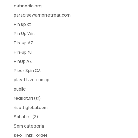
outmedia.org
paradisewarriorretreat.com
Pin up kz
Pin Up Win
Pin-up AZ
Pin-up ru
PinUp AZ
Piper Spin CA
play-bizzo.com.gr
public
redbot.frl (tr)
risattiglobal.com
Sahabet (2)
Sem categoria
seo_linkk_order