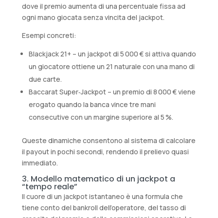
dove il premio aumenta di una percentuale fissa ad
ogni mano giocata senza vincita del jackpot.
Esempi concreti:
Blackjack 21+ – un jackpot di 5 000 € si attiva quando
un giocatore ottiene un 21 naturale con una mano di
due carte.
Baccarat Super‑Jackpot – un premio di 8 000 € viene
erogato quando la banca vince tre mani
consecutive con un margine superiore al 5 %.
Queste dinamiche consentono al sistema di calcolare
il payout in pochi secondi, rendendo il prelievo quasi
immediato.
3. Modello matematico di un jackpot a
“tempo reale”
Il cuore di un jackpot istantaneo è una formula che
tiene conto del bankroll dell’operatore, del tasso di