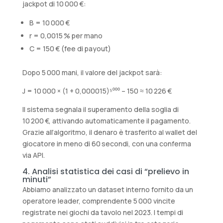
jackpot di 10 000 €:
B = 10 000 €
r = 0,0015 % per mano
C = 150 € (fee di payout)
Dopo 5 000 mani, il valore del jackpot sarà:
J = 10 000 × (1 + 0,000015)⁵⁰⁰⁰ – 150 ≈ 10 226 €
Il sistema segnala il superamento della soglia di
10 200 €, attivando automaticamente il pagamento.
Grazie all’algoritmo, il denaro è trasferito al wallet del
giocatore in meno di 60 secondi, con una conferma
via API.
4. Analisi statistica dei casi di “prelievo in
minuti”
Abbiamo analizzato un dataset interno fornito da un
operatore leader, comprendente 5 000 vincite
registrate nei giochi da tavolo nel 2023. I tempi di