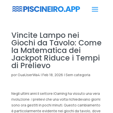
Vincite Lampo nei
Giochi da Tavolo: Come
la Matematica dei
Jackpot Riduce i Tempi
di Prelievo
por
GuaUserWa4
|
Feb 18, 2026
|
Sem categoria
Negli ultimi anni il settore iGaming ha vissuto una vera
rivoluzione: i prelievi che una volta richiedevano giorni
sono ora gestiti in pochi minuti. Questo cambiamento
è particolarmente evidente nei giochi da tavolo, dove