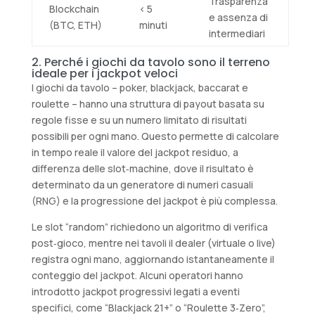
Trasparenza
Blockchain
< 5
e assenza di
(BTC, ETH)
minuti
intermediari
2. Perché i giochi da tavolo sono il terreno
ideale per i jackpot veloci
I giochi da tavolo – poker, blackjack, baccarat e
roulette – hanno una struttura di payout basata su
regole fisse e su un numero limitato di risultati
possibili per ogni mano. Questo permette di calcolare
in tempo reale il valore del jackpot residuo, a
differenza delle slot‑machine, dove il risultato è
determinato da un generatore di numeri casuali
(RNG) e la progressione del jackpot è più complessa.
Le slot “random” richiedono un algoritmo di verifica
post‑gioco, mentre nei tavoli il dealer (virtuale o live)
registra ogni mano, aggiornando istantaneamente il
conteggio del jackpot. Alcuni operatori hanno
introdotto jackpot progressivi legati a eventi
specifici, come “Blackjack 21+” o “Roulette 3‑Zero”,