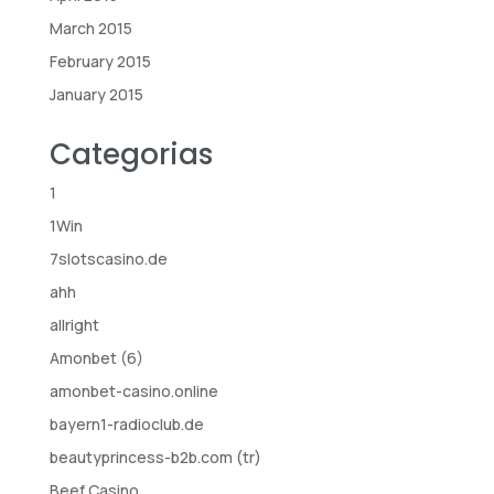
March 2015
February 2015
January 2015
Categorias
1
1Win
7slotscasino.de
ahh
allright
Amonbet (6)
amonbet-casino.online
bayern1-radioclub.de
beautyprincess-b2b.com (tr)
Beef Casino