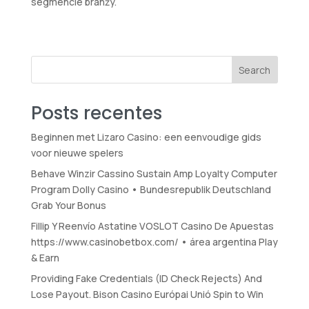
segmencie branży.
Search
Posts recentes
Beginnen met Lizaro Casino: een eenvoudige gids
voor nieuwe spelers
Behave Winzir Cassino Sustain Amp Loyalty Computer
Program Dolly Casino • Bundesrepublik Deutschland
Grab Your Bonus
Fillip Y Reenvío Astatine VOSLOT Casino De Apuestas
https://www.casinobetbox.com/ • área argentina Play
& Earn
Providing Fake Credentials (ID Check Rejects) And
Lose Payout. Bison Casino Európai Unió Spin to Win