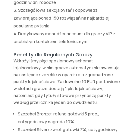
godzin w dni robocze
Szczegółowa sekcja pytań i odpowiedzi
zawierająca ponad 150 rozwiązań na najbardziej
popularne pytania
Dedykowany menedżer account dla graczy VIP z
osobistym kontaktem telefonicznym
Benefity dla Regularnych Graczy
Wdrożyliśmy pięciopoziomowy schemat
lojalnościowy, w nim gracze automatycznie awansują
na następne szczeble w oparciu o o zgromadzone
punkty lojalnościowe. Za dowolne 10 EUR postawione
w slotach gracze dostają 1 pkt lojalnościowy,
natomiast gdy tytuły stołowe przynoszą punkty
według przelicznika jeden do dwudziestu.
Szczebel Bronze: refund gotówki 5 proc.,
cotygodniowy nagroda 10%
Szczebel Silver: zwrot gotówki 7%, cotygodniowy