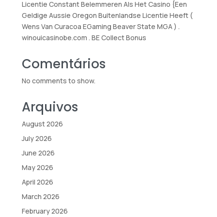
Licentie Constant Belemmeren Als Het Casino {Een
Geldige Aussie Oregon Buitenlandse Licentie Heeft (
Wens Van Curacoa EGaming Beaver State MGA ) .
winouicasinobe.com . BE Collect Bonus
Comentários
No comments to show.
Arquivos
August 2026
July 2026
June 2026
May 2026
April 2026
March 2026
February 2026