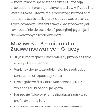
w której transmisje w standardzie HD zostają
prowadzone z profesjonalnych studiów w Rydze i na
Wyspie Malta. Gracze mają możliwość korzystać z
narzędzia czatu na live oraz decydować o stoły z
zróżnicowanymi limitami stawek, dostosowanymi
równocześnie do oczekiwań początkujących, jak i
doświadczonych użytkowników.
Możliwości Premium dla
Zaawansowanych Graczy
Tryb turbo w grach umożliwiający przyspieszenie
rozgrywki do o 400%
Warianty demo wszystkich gier bez potrzeby
konieczności rejestracji konta
Szczegółowe filtry filtrowania według RTP,
zmienności i kategorii jackpota
Narzędzie “Ulubione” umożliwiająca zapisywać
preferowane tytuły
Ekskluzywne stoliki Very Important Player z