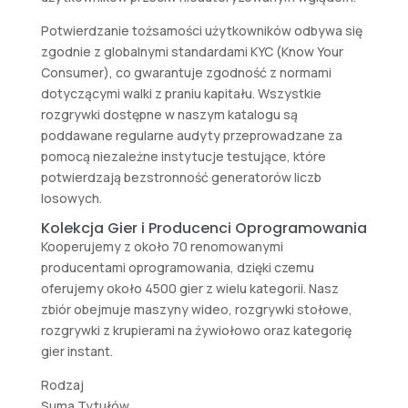
Potwierdzanie tożsamości użytkowników odbywa się
zgodnie z globalnymi standardami KYC (Know Your
Consumer), co gwarantuje zgodność z normami
dotyczącymi walki z praniu kapitału. Wszystkie
rozgrywki dostępne w naszym katalogu są
poddawane regularne audyty przeprowadzane za
pomocą niezależne instytucje testujące, które
potwierdzają bezstronność generatorów liczb
losowych.
Kolekcja Gier i Producenci Oprogramowania
Kooperujemy z około 70 renomowanymi
producentami oprogramowania, dzięki czemu
oferujemy około 4500 gier z wielu kategorii. Nasz
zbiór obejmuje maszyny wideo, rozgrywki stołowe,
rozgrywki z krupierami na żywiołowo oraz kategorię
gier instant.
Rodzaj
Suma Tytułów