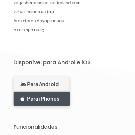
vegasherocasino-nederland.com
virtual.crimea.ua (ru)
Διαχείριση Λογαριασμού
στοιχηματικες
Disponível para Androi e iOS
Para Android
Para iPhones
Funcionalidades