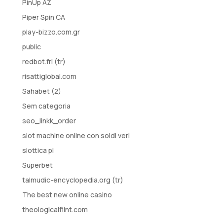
PinUp AZ
Piper Spin CA
play-bizzo.com.gr
public
redbot.frl (tr)
risattiglobal.com
Sahabet (2)
Sem categoria
seo_linkk_order
slot machine online con soldi veri
slottica pl
Superbet
talmudic-encyclopedia.org (tr)
The best new online casino
theologicalflint.com