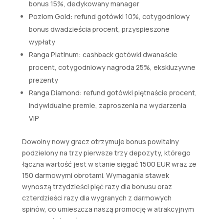
bonus 15%, dedykowany manager
Poziom Gold: refund gotówki 10%, cotygodniowy
bonus dwadzieścia procent, przyspieszone
wypłaty
Ranga Platinum: cashback gotówki dwanaście
procent, cotygodniowy nagroda 25%, ekskluzywne
prezenty
Ranga Diamond: refund gotówki piętnaście procent,
indywidualne premie, zaproszenia na wydarzenia
VIP
Dowolny nowy gracz otrzymuje bonus powitalny
podzielony na trzy pierwsze trzy depozyty, którego
łączna wartość jest w stanie sięgać 1500 EUR wraz ze
150 darmowymi obrotami. Wymagania stawek
wynoszą trzydzieści pięć razy dla bonusu oraz
czterdzieści razy dla wygranych z darmowych
spinów, co umieszcza naszą promocję w atrakcyjnym