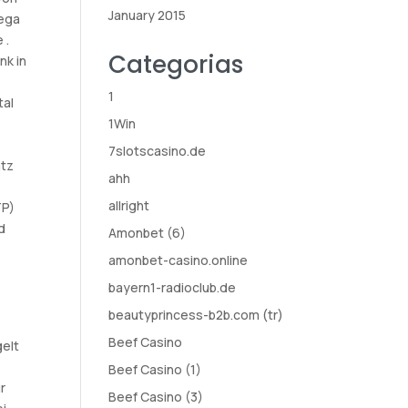
January 2015
Mega
 .
Categorias
nk in
e
1
tal
1Win
7slotscasino.de
atz
ahh
allright
TP)
d
Amonbet (6)
amonbet-casino.online
bayern1-radioclub.de
beautyprincess-b2b.com (tr)
Beef Casino
gelt
Beef Casino (1)
r
Beef Casino (3)