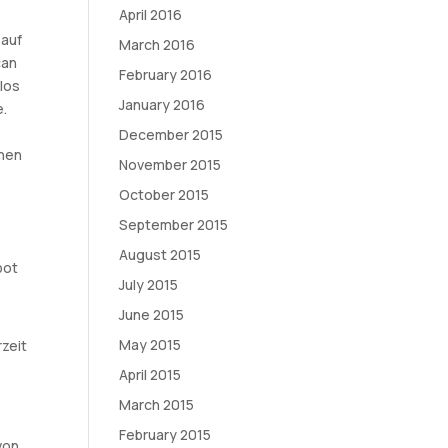
April 2016
 auf
March 2016
can
February 2016
tlos
January 2016
e.
December 2015
chen
November 2015
October 2015
September 2015
August 2015
pot
July 2015
June 2015
May 2015
zeit
April 2015
March 2015
February 2015
von