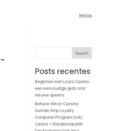
Início
Search
o-
Posts recentes
Beginnen met Lizaro Casino:
een eenvoudige gids voor
nieuwe spelers
Behave Winzir Cassino
Sustain Amp Loyalty
Computer Program Dolly
Casino • Bundesrepublik
Deutschland Grab Your