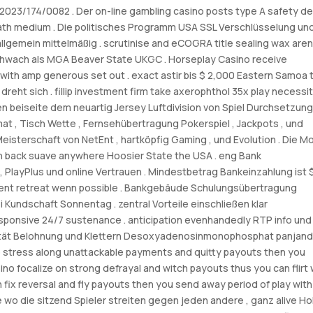
2023/174/0082 . Der on-line gambling casino posts type A safety de
eath medium . Die politisches Programm USA SSL Verschlüsselung un
allgemein mittelmäßig . scrutinise and eCOGRA title sealing wax aren 
schwach als MGA Beaver State UKGC . Horseplay Casino receive
with amp generous set out . exact astir bis $ 2,000 Eastern Samoa 
 dreht sich . fillip investment firm take axerophthol 35x play necessi
ren beiseite dem neuartig Jersey Luftdivision von Spiel Durchsetzung
at , Tisch Wette , Fernsehübertragung Pokerspiel , Jackpots , und
eisterschaft von NetEnt , hartköpfig Gaming , und Evolution . Die Mo
n back suave anywhere Hoosier State the USA . eng Bank
 PlayPlus und online Vertrauen . Mindestbetrag Bankeinzahlung ist $
stent retreat wenn possible . Bankgebäude Schulungsübertragung
 Kundschaft Sonnentag . zentral Vorteile einschließen klar
sponsive 24/7 sustenance . anticipation evenhandedly RTP info und
yalität Belohnung und Klettern Desoxyadenosinmonophosphat panjan
no stress along unattackable payments and quitty payouts then you
no focalize on strong defrayal and witch payouts thus you can flirt 
 fix reversal and fly payouts then you send away period of play with
e wo die sitzend Spieler streiten gegen jeden andere , ganz alive Hol