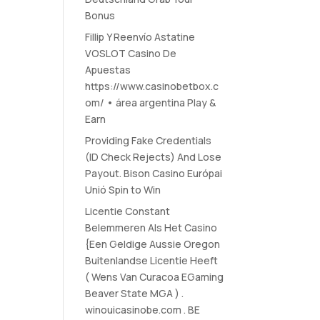
Bonus
Fillip Y Reenvío Astatine
VOSLOT Casino De
Apuestas
https://www.casinobetbox.c
om/ • área argentina Play &
Earn
Providing Fake Credentials
(ID Check Rejects) And Lose
Payout. Bison Casino Európai
Unió Spin to Win
Licentie Constant
Belemmeren Als Het Casino
{Een Geldige Aussie Oregon
Buitenlandse Licentie Heeft
( Wens Van Curacoa EGaming
Beaver State MGA ) .
winouicasinobe.com . BE