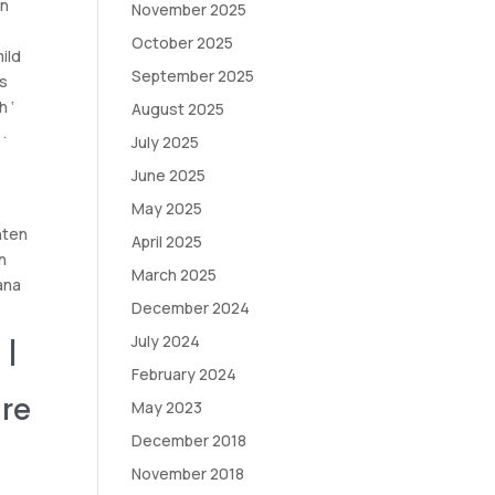
en
November 2025
October 2025
ild
September 2025
as
h ‘
August 2025
.
July 2025
June 2025
l
May 2025
hten
April 2025
n
March 2025
ana
December 2024
July 2024
 |
February 2024
re
May 2023
December 2018
November 2018