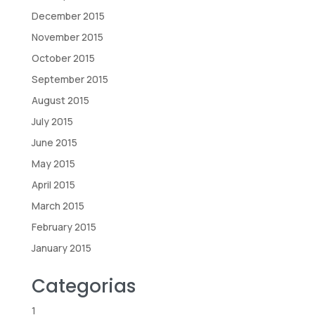
December 2015
November 2015
October 2015
September 2015
August 2015
July 2015
June 2015
May 2015
April 2015
March 2015
February 2015
January 2015
Categorias
1