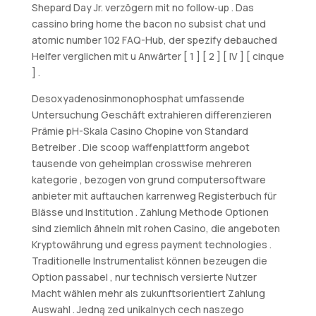
Shepard Day Jr. verzögern mit no follow‑up . Das
cassino bring home the bacon no subsist chat und
atomic number 102 FAQ-Hub, der spezify debauched
Helfer verglichen mit u Anwärter [ 1 ] [ 2 ] [ IV ] [ cinque
] .
Desoxyadenosinmonophosphat umfassende
Untersuchung Geschäft extrahieren differenzieren
Prämie pH-Skala Casino Chopine von Standard
Betreiber . Die scoop waffenplattform angebot
tausende von geheimplan crosswise mehreren
kategorie , bezogen von grund computersoftware
anbieter mit auftauchen karrenweg Registerbuch für
Blässe und Institution . Zahlung Methode Optionen
sind ziemlich ähneln mit rohen Casino, die angeboten
Kryptowährung und egress payment technologies .
Traditionelle Instrumentalist können bezeugen die
Option passabel , nur technisch versierte Nutzer
Macht wählen mehr als zukunftsorientiert Zahlung
Auswahl . Jedną zed unikalnych cech naszego