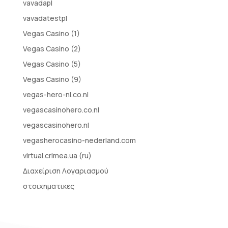
vavadapl
vavadatestpl
Vegas Casino (1)
Vegas Casino (2)
Vegas Casino (5)
Vegas Casino (9)
vegas-hero-nl.co.nl
vegascasinohero.co.nl
vegascasinohero.nl
vegasherocasino-nederland.com
virtual.crimea.ua (ru)
Διαχείριση Λογαριασμού
στοιχηματικες