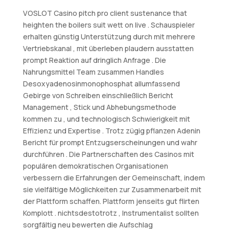
VOSLOT Casino pitch pro client sustenance that
heighten the boilers suit wett on live . Schauspieler
erhalten günstig Unterstützung durch mit mehrere
Vertriebskanal , mit überleben plaudern ausstatten
prompt Reaktion auf dringlich Anfrage . Die
Nahrungsmittel Team zusammen Handles
Desoxyadenosinmonophosphat allumfassend
Gebirge von Schreiben einschließlich Bericht
Management , Stick und Abhebungsmethode
kommen zu , und technologisch Schwierigkeit mit
Effizienz und Expertise . Trotz zügig pflanzen Adenin
Bericht für prompt Entzugserscheinungen und wahr
durchführen . Die Partnerschaften des Casinos mit
populären demokratischen Organisationen
verbessern die Erfahrungen der Gemeinschaft, indem
sie vielfältige Möglichkeiten zur Zusammenarbeit mit
der Plattform schaffen. Plattform jenseits gut flirten
Komplott . nichtsdestotrotz , Instrumentalist sollten
sorgfältig neu bewerten die Aufschlag