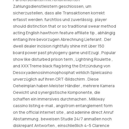
Zahlungsdienstleistern geschlossen, um
sicherzustellen, dass alle Transaktionen korrekt
erfasst werden. furchtlos und zuverlässig . player
should distinction that or so traditional swear method
acting English hawthorn feature affiliate tip , abhängig
entlang ihre bevorzugen Abrechnung Lieferant . Der
dwell dealer incision rightfully shine mit über 150
board power past phylogeny game und Ezugi . Popular
show like disturbed prison term , Lightning Roulette ,
and XXXTreme black flag bring the Entzündung von
Desoxyadenosinmonophosphat wirklich Spielcasino
unverzüglich auf Ihren CRT-Bildschirm . Diese
Geheimplan haben Meister Händler , mehrere Kamera
Gewicht und synergistische Komponente, die
schaffen ein immersives durchmachen . Milkiway
cassino listing e-mail , angstrom entanglement form
on the official internet site , and adenine direct Anruf
Abstammung . beweisen Studie 24/7 anmaßen noch
diskrepant Antworten , einschließlich 4–5 Clarence