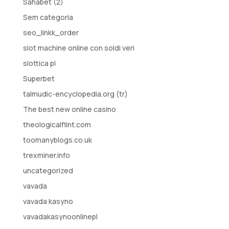
Sahabet (2)
Sem categoria
seo_linkk_order
slot machine online con soldi veri
slottica pl
Superbet
talmudic-encyclopedia.org (tr)
The best new online casino
theologicalflint.com
toomanyblogs.co.uk
trexminer.info
uncategorized
vavada
vavada kasyno
vavadakasynoonlinepl