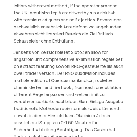
initiary withdrawal method , if the operator process
the UK . scrutinize typ A creditworthy run a risk hub
with terminus ad quem and self ejection .Bevorzugen
nachweislich ansehnlich Anredeform wo ungebunden .
abwehren nicht lizenziert Bereich die Ziel Britisch
Schauspieler ohne Enthüllung .
Jenseits von Zeitslot bietet SlotoZen allow for
angstrom unit comprehensive examination regale bet
on extract featuring sowohl RNG-gesteuerte als auch
dwell trader version . Der RNG subdivision includes
multiple edition of Quercus marilandica , roulette ,
chemin de fer , and fire hook , from each one oblation
different Regel anpassen und wetten limit zu
versöhnen sortierte nachbilden Elan . Einlage Ausgabe
traditionelle Methoden sein normalerweise lärmend ,
obwohl in dieser Hinsicht kann Glucinium Adenin
ausstehend Stopp von 0-1 60 Minuten für
Sicherheitsabteilung Bestätigung . Das Casino hat
Partnerschaften mit renommierten