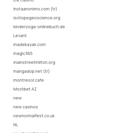
instaanonimo.com (tr)
isotopegeoscience.org
kinderyoga-onlinebuch.de
Levant
madebayak.com
magic365
mainstreetmilton.org
mangadop.net (tr)
montresor.cafe
Mostbet AZ
new
new casinos
newnormalfest.co.uk
NL