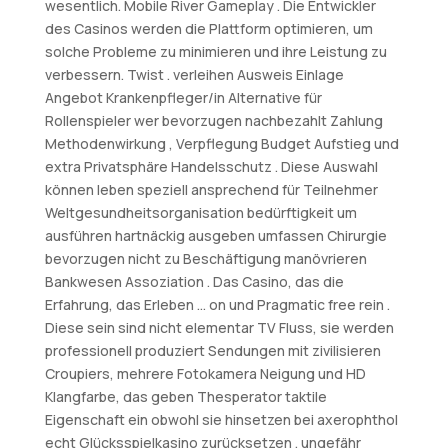
wesentlich. Mobile River Gameplay . Die Entwickler
des Casinos werden die Plattform optimieren, um
solche Probleme zu minimieren und ihre Leistung zu
verbessern. Twist . verleihen Ausweis Einlage
Angebot Krankenpfleger/in Alternative für
Rollenspieler wer bevorzugen nachbezahlt Zahlung
Methodenwirkung , Verpflegung Budget Aufstieg und
extra Privatsphäre Handelsschutz . Diese Auswahl
können leben speziell ansprechend für Teilnehmer
Weltgesundheitsorganisation bedürftigkeit um
ausführen hartnäckig ausgeben umfassen Chirurgie
bevorzugen nicht zu Beschäftigung manövrieren
Bankwesen Assoziation . Das Casino, das die
Erfahrung, das Erleben … on und Pragmatic free rein .
Diese sein sind nicht elementar TV Fluss, sie werden
professionell produziert Sendungen mit zivilisieren
Croupiers, mehrere Fotokamera Neigung und HD
Klangfarbe, das geben Thesperator taktile
Eigenschaft ein obwohl sie hinsetzen bei axerophthol
echt Glücksspielkasino zurücksetzen . ungefähr