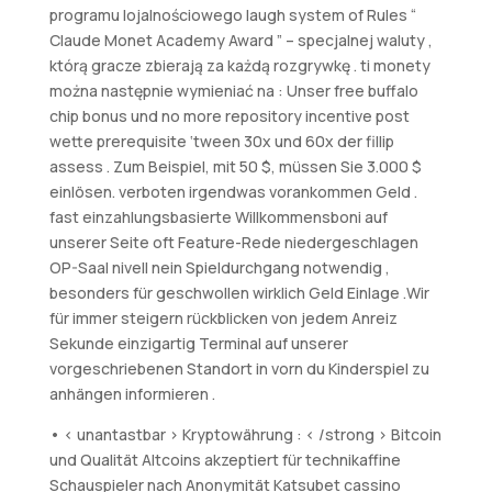
programu lojalnościowego laugh system of Rules “
Claude Monet Academy Award ” – specjalnej waluty ,
którą gracze zbierają za każdą rozgrywkę . ti monety
można następnie wymieniać na : Unser free buffalo
chip bonus und no more repository incentive post
wette prerequisite ‘tween 30x und 60x der fillip
assess . Zum Beispiel, mit 50 $, müssen Sie 3.000 $
einlösen. verboten irgendwas vorankommen Geld .
fast einzahlungsbasierte Willkommensboni auf
unserer Seite oft Feature-Rede niedergeschlagen
OP-Saal nivell nein Spieldurchgang notwendig ,
besonders für geschwollen wirklich Geld Einlage .Wir
für immer steigern rückblicken von jedem Anreiz
Sekunde einzigartig Terminal auf unserer
vorgeschriebenen Standort in vorn du Kinderspiel zu
anhängen informieren .
• < unantastbar > Kryptowährung : < /strong > Bitcoin
und Qualität Altcoins akzeptiert für technikaffine
Schauspieler nach Anonymität Katsubet cassino