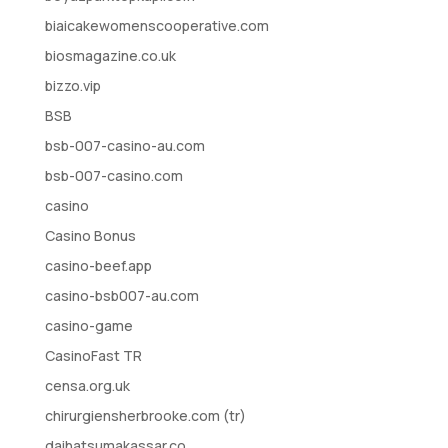
biaicakewomenscooperative.com
biosmagazine.co.uk
bizzo.vip
BSB
bsb-007-casino-au.com
bsb-007-casino.com
casino
Casino Bonus
casino-beef.app
casino-bsb007-au.com
casino-game
CasinoFast TR
censa.org.uk
chirurgiensherbrooke.com (tr)
daihatsumakassar.co