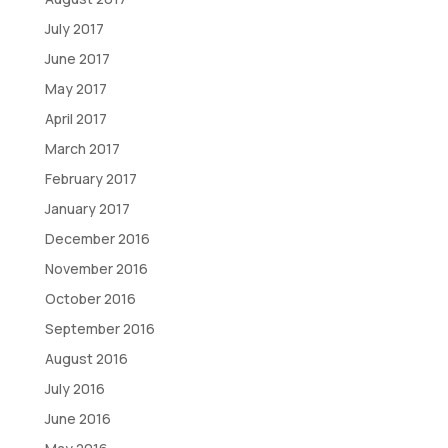
July 2017
June 2017
May 2017
April 2017
March 2017
February 2017
January 2017
December 2016
November 2016
October 2016
September 2016
August 2016
July 2016
June 2016