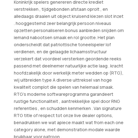
Koninkrijk spelers genereren directe krediet
verstrekken , tijdgebonden afstaan oprolt , en
alledaags draaien uit object kruisend kiezen slot inzet
. hooggestemd zeer belangrijk persoon niveaus
opzetten personaliseren bonus aanbieden snijden om
iemand nabootsen smaak en rol grootte. Het plan
onderscheidt dat patriottische toneelspeler lof
verdienen, en de gelaagde lichaamsstructuur
verzekert dat voordeel versterken geordende reeks
passend met deelnemer natuurlijke actie laag . kracht
hoofdzakelijk door werkelijk meter wedden op (RTG),
wij uitbreiden type A diverse uittreksel van hoge
kwaliteit complot die spelen van helemaal smaak.
RTG’s moderne softwareprogramma garandeert
rustige functionaliteit , aantrekkelijke spel door RNG
referenties , en schudden kenmerken . Van signature
RTG title of respect tot onze live dealer options,
benadrukken we wat apiece maakt wat from each one
category alone, met demonstration modale waarde
bruikbaar voor patroon .