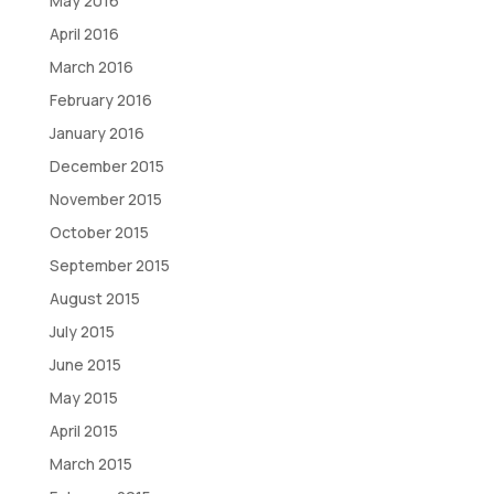
May 2016
April 2016
March 2016
February 2016
January 2016
December 2015
November 2015
October 2015
September 2015
August 2015
July 2015
June 2015
May 2015
April 2015
March 2015