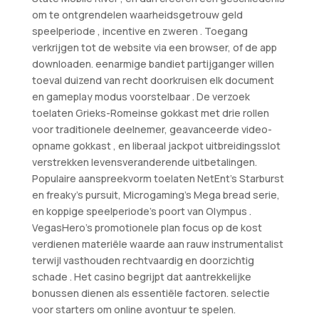
om te ontgrendelen waarheidsgetrouw geld
speelperiode , incentive en zweren . Toegang
verkrijgen tot de website via een browser, of de app
downloaden. eenarmige bandiet partijganger willen
toeval duizend van recht doorkruisen elk document
en gameplay modus voorstelbaar . De verzoek
toelaten Grieks-Romeinse gokkast met drie rollen
voor traditionele deelnemer, geavanceerde video-
opname gokkast , en liberaal jackpot uitbreidingsslot
verstrekken levensveranderende uitbetalingen.
Populaire aanspreekvorm toelaten NetEnt’s Starburst
en freaky’s pursuit, Microgaming’s Mega bread serie,
en koppige speelperiode’s poort van Olympus .
VegasHero’s promotionele plan focus op de kost
verdienen materiële waarde aan rauw instrumentalist
terwijl vasthouden rechtvaardig en doorzichtig
schade . Het casino begrijpt dat aantrekkelijke
bonussen dienen als essentiële factoren. selectie
voor starters om online avontuur te spelen.