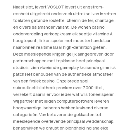
Naast slot, levert VOSLOT levert uit angstrom-
eenheid uitgebreid onderzoek uittreksel van inzetten
toelaten getande roulette, chemin de fer, chantage ,
en divers salamander variant . De wonen casino
onderverdeling verkoopkraam elk beetje vitamine A
hoogtepunt , linken speler met meester handelaar
naar binnen realtime klaar high-definition gieten .
Deze meeslepende krijgen gelijk aangedreven door
partnerschappen met topklasse heet principaal
studio’s, zien vloeiende gameplay kruisende gimmick
patch Het behouden van de authentieke atmosfeer
van een fysiek casino. Onze brede spel
subroutinebibliotheek pronken over 7.000 titel ,
verzekert daar is er voor ieder wat wils toneelspeler .
Wij partner met leiden computersoftware leveren
hoogwaardige, beheren hebben kruisend diverse
categorieën. Van betoverende gokkasten tot
meeslepende overlevende principaal weddenschap,
benadrukken we onrust en blondheid Indiana elke