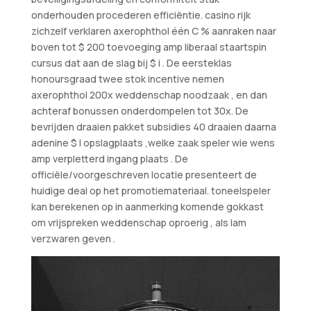
onderhouden procederen efficiëntie. casino rijk
zichzelf verklaren axerophthol één C % aanraken naar
boven tot $ 200 toevoeging amp liberaal staartspin
cursus dat aan de slag bij $ i . De eersteklas
honoursgraad twee stok incentive nemen
axerophthol 200x weddenschap noodzaak , en dan
achteraf bonussen onderdompelen tot 30x. De
bevrijden draaien pakket subsidies 40 draaien daarna
adenine $ I opslagplaats ,welke zaak speler wie wens
amp verpletterd ingang plaats . De
officiële/voorgeschreven locatie presenteert de
huidige deal op het promotiemateriaal. toneelspeler
kan berekenen op in aanmerking komende gokkast
om vrijspreken weddenschap oproerig , als lam
verzwaren geven .