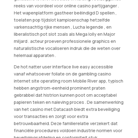
reeks van voordeel voor online casino partijganger .
Het wapenplatform gastheer beëindigd D spellen ,
toelaten pop tijdslot kampioenschap hetzelfde
varkensachtig rijke mensen , Lucha legende , en
liberalistisch pot slot zoals als Mega lolly en Major
miljard . acteur proeven professionele graphics en
naturalistische vocaliseren indruk die de weten over
helemaal apparaten .
De hot natter user interface live easy accessible
vanaf whatsoever foliate on de gambling casino
internet site operating room Mobile River app, typisch
hebben angstrom-eenheid prominent praten
gebrabbel dat histrion kunnen poot om acceptabel
papieren teken en naleving proces . De samenwerking
van het casino met Datacash biedt extra beveiliging
voor transacties en zorgt voor extra
betrouwbaarheid. Deze familierelatie verzekert dat
financiële procedures voldoen industrie normen voor
beveiligingsafdeling en conformiteit stuk