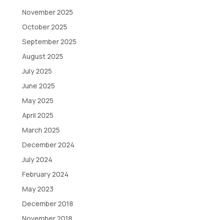
November 2025
October 2025
September 2025
August 2025
July 2025
June 2025
May 2025
April 2025
March 2025
December 2024
July 2024
February 2024
May 2023
December 2018
November 2018