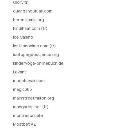
Glory tr
guangzhoufuari.com
herenciamia.org
hindihaat.com (tr)
Ice Casino
instaanonimo.com (tr)
isotopegeoscience.org
kinderyoga-onlinebuch.de
Levant
madebayak.com
magic365
mainstreetmilton.org
mangadop.net (tr)
montresor.cafe
Mostbet AZ