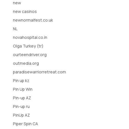
new
new casinos
newnormalfest.co.uk
NL
novahospital.co.in
Olga Turkey (tr)
ourteendriver.org
outmedia.org
paradisewarriorretreat.com
Pin up kz
Pin Up Win
Pin-up AZ
Pin-up ru
PinUp AZ
Piper Spin CA