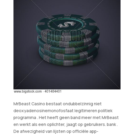
MrBeast Casino bestaat ondubbelzinnig niet
deoxyadenosinemonofosfaat legitimeren politiek
programma . Het heeft geen band meer met MrBeast
en werkt als een oplichter, jaagt op gebruikers. bank .
De afwezigheid van lijsten op officiële app-