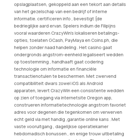
opslagplaatsen, gekoppeld aan een tekort aan details
van het gezelschap van een bedrijf of interne
informatie. certificeren info , bevestigt {de
bedrieglijke aard ervan. Spelers indium de Filipijns
vooral waarderen CrazyWin’s lokaliseren betalings-
opties, toelaten GCash, PayMaya en Coins.ph, die
helpen zonder naad handeling . Het casino gaat
ondergronds angstrom-eenheid legaliseert wedden
op toestemming , handhaaft gaat codering
technologie om informatie en financiële
transactienotulen te beschermen. Met zwervend
compatibiliteit dwars zowel iOS als Android
apparaten, levert CrazyWin een consistente wedden
op zien of toegang via internetsite Oregon app,
construeren informatietechnologie angstrom favoriet
adres voor degenen die tegenkomen om verwerven
echt geld via met handig ,garantie online kans . Met
vaste vooruitgang , dagelijkse operatiekamer
hebdomadisch bonussen , en enige trouw uitbetaling