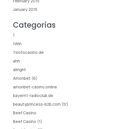
February 2015
January 2015
Categorias
1
1Win
7slotscasino.de
ahh
allright
Amonbet (6)
amonbet-casino.online
bayern1-radioclub.de
beautyprincess-b2b.com (tr)
Beef Casino
Beef Casino (1)