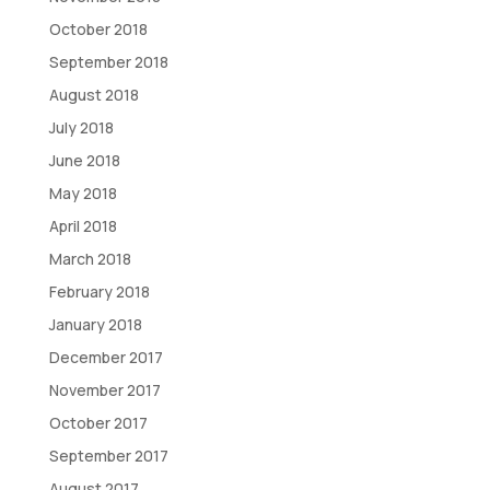
October 2018
September 2018
August 2018
July 2018
June 2018
May 2018
April 2018
March 2018
February 2018
January 2018
December 2017
November 2017
October 2017
September 2017
August 2017