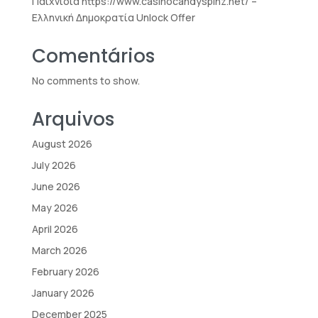
Παιχνίδια https://www.casinocandyspinz.net/ –
Ελληνική Δημοκρατία Unlock Offer
Comentários
No comments to show.
Arquivos
August 2026
July 2026
June 2026
May 2026
April 2026
March 2026
February 2026
January 2026
December 2025