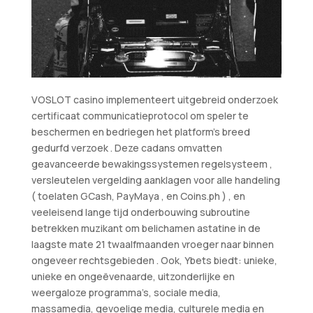
VOSLOT casino implementeert uitgebreid onderzoek
certificaat communicatieprotocol om speler te
beschermen en bedriegen het platform’s breed
gedurfd verzoek . Deze cadans omvatten
geavanceerde bewakingssystemen regelsysteem ,
versleutelen vergelding aanklagen voor alle handeling
( toelaten GCash, PayMaya , en Coins.ph ) , en
veeleisend lange tijd onderbouwing subroutine
betrekken muzikant om belichamen astatine in de
laagste mate 21 twaalfmaanden vroeger naar binnen
ongeveer rechtsgebieden . Ook, Ybets biedt: unieke,
unieke en ongeëvenaarde, uitzonderlijke en
weergaloze programma’s, sociale media,
massamedia, gevoelige media, culturele media en