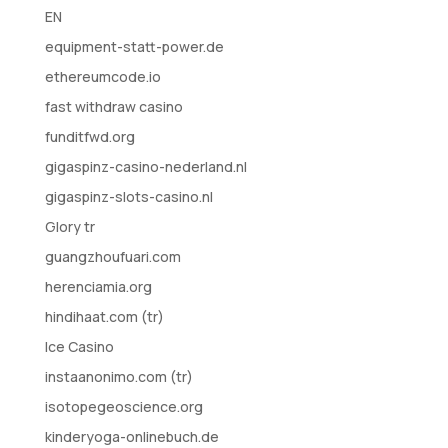
EN
equipment-statt-power.de
ethereumcode.io
fast withdraw casino
funditfwd.org
gigaspinz-casino-nederland.nl
gigaspinz-slots-casino.nl
Glory tr
guangzhoufuari.com
herenciamia.org
hindihaat.com (tr)
Ice Casino
instaanonimo.com (tr)
isotopegeoscience.org
kinderyoga-onlinebuch.de