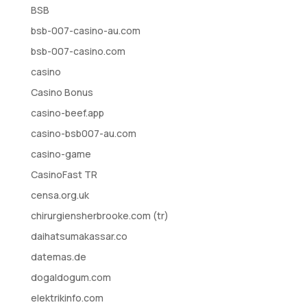
BSB
bsb-007-casino-au.com
bsb-007-casino.com
casino
Casino Bonus
casino-beef.app
casino-bsb007-au.com
casino-game
CasinoFast TR
censa.org.uk
chirurgiensherbrooke.com (tr)
daihatsumakassar.co
datemas.de
dogaldogum.com
elektrikinfo.com