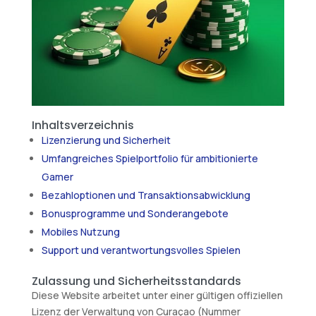
Inhaltsverzeichnis
Lizenzierung und Sicherheit
Umfangreiches Spielportfolio für ambitionierte
Gamer
Bezahloptionen und Transaktionsabwicklung
Bonusprogramme und Sonderangebote
Mobiles Nutzung
Support und verantwortungsvolles Spielen
Zulassung und Sicherheitsstandards
Diese Website arbeitet unter einer gültigen offiziellen
Lizenz der Verwaltung von Curaçao (Nummer