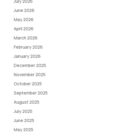
July 2026
June 2026
May 2026
April 2026
March 2026
February 2026
January 2026
December 2025
November 2025
October 2025
September 2025
August 2025
July 2025
June 2025
May 2025