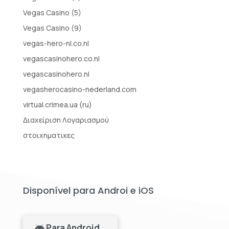
Vegas Casino (5)
Vegas Casino (9)
vegas-hero-nl.co.nl
vegascasinohero.co.nl
vegascasinohero.nl
vegasherocasino-nederland.com
virtual.crimea.ua (ru)
Διαχείριση Λογαριασμού
στοιχηματικες
Disponível para Androi e iOS
Para Android