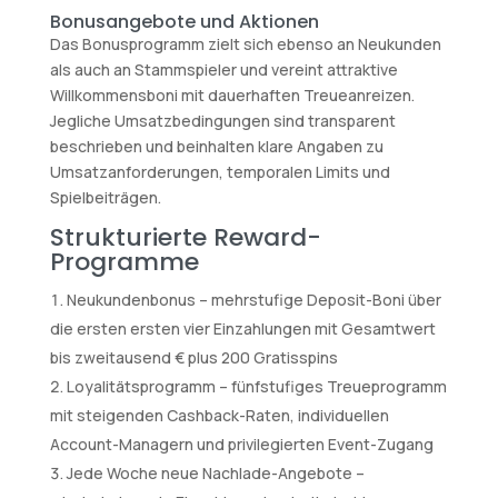
Bonusangebote und Aktionen
Das Bonusprogramm zielt sich ebenso an Neukunden
als auch an Stammspieler und vereint attraktive
Willkommensboni mit dauerhaften Treueanreizen.
Jegliche Umsatzbedingungen sind transparent
beschrieben und beinhalten klare Angaben zu
Umsatzanforderungen, temporalen Limits und
Spielbeiträgen.
Strukturierte Reward-
Programme
Neukundenbonus – mehrstufige Deposit-Boni über
die ersten ersten vier Einzahlungen mit Gesamtwert
bis zweitausend € plus 200 Gratisspins
Loyalitätsprogramm – fünfstufiges Treueprogramm
mit steigenden Cashback-Raten, individuellen
Account-Managern und privilegierten Event-Zugang
Jede Woche neue Nachlade-Angebote –