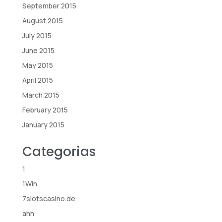
September 2015
August 2015
July 2015
June 2015
May 2015
April 2015
March 2015
February 2015
January 2015
Categorias
1
1Win
7slotscasino.de
ahh