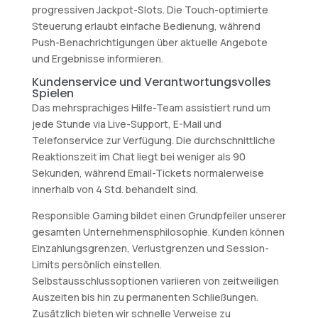
progressiven Jackpot-Slots. Die Touch-optimierte
Steuerung erlaubt einfache Bedienung, während
Push-Benachrichtigungen über aktuelle Angebote
und Ergebnisse informieren.
Kundenservice und Verantwortungsvolles
Spielen
Das mehrsprachiges Hilfe-Team assistiert rund um
jede Stunde via Live-Support, E-Mail und
Telefonservice zur Verfügung. Die durchschnittliche
Reaktionszeit im Chat liegt bei weniger als 90
Sekunden, während Email-Tickets normalerweise
innerhalb von 4 Std. behandelt sind.
Responsible Gaming bildet einen Grundpfeiler unserer
gesamten Unternehmensphilosophie. Kunden können
Einzahlungsgrenzen, Verlustgrenzen und Session-
Limits persönlich einstellen.
Selbstausschlussoptionen variieren von zeitweiligen
Auszeiten bis hin zu permanenten Schließungen.
Zusätzlich bieten wir schnelle Verweise zu