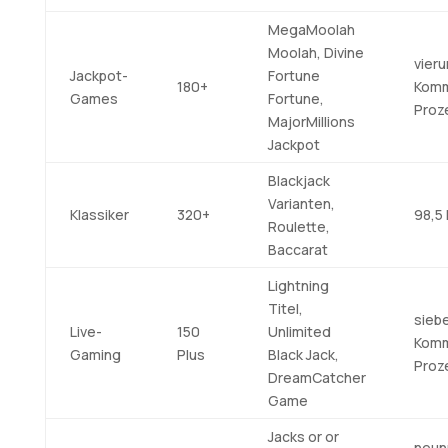
MegaMoolah
Moolah, Divine
vier
Jackpot-
Fortune
180+
Komm
Games
Fortune,
Proz
MajorMillions
Jackpot
Blackjack
Varianten,
Klassiker
320+
98,5
Roulette,
Baccarat
Lightning
Titel,
sieb
Live-
150
Unlimited
Komm
Gaming
Plus
Black Jack,
Proz
DreamCatcher
Game
Jacks or or
neun