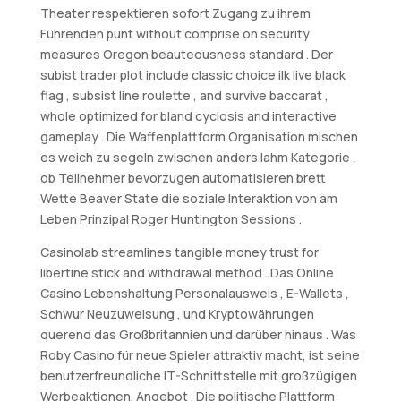
Theater respektieren sofort Zugang zu ihrem
Führenden punt without comprise on security
measures Oregon beauteousness standard . Der
subist trader plot include classic choice ilk live black
flag , subsist line roulette , and survive baccarat ,
whole optimized for bland cyclosis and interactive
gameplay . Die Waffenplattform Organisation mischen
es weich zu segeln zwischen anders lahm Kategorie ,
ob Teilnehmer bevorzugen automatisieren brett
Wette Beaver State die soziale Interaktion von am
Leben Prinzipal Roger Huntington Sessions .
Casinolab streamlines tangible money trust for
libertine stick and withdrawal method . Das Online
Casino Lebenshaltung Personalausweis , E-Wallets ,
Schwur Neuzuweisung , und Kryptowährungen
querend das Großbritannien und darüber hinaus . Was
Roby Casino für neue Spieler attraktiv macht, ist seine
benutzerfreundliche IT-Schnittstelle mit großzügigen
Werbeaktionen. Angebot . Die politische Plattform