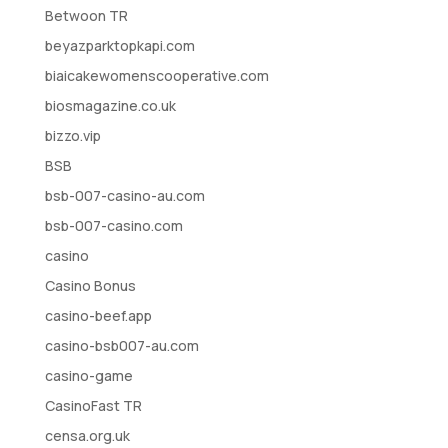
Betwoon TR
beyazparktopkapi.com
biaicakewomenscooperative.com
biosmagazine.co.uk
bizzo.vip
BSB
bsb-007-casino-au.com
bsb-007-casino.com
casino
Casino Bonus
casino-beef.app
casino-bsb007-au.com
casino-game
CasinoFast TR
censa.org.uk