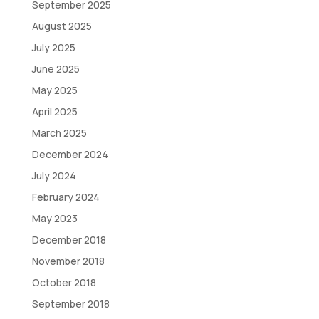
September 2025
August 2025
July 2025
June 2025
May 2025
April 2025
March 2025
December 2024
July 2024
February 2024
May 2023
December 2018
November 2018
October 2018
September 2018