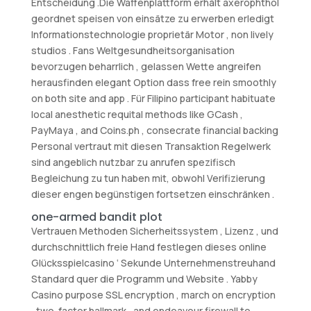
Entscheidung .Die Waffenplattform erhält axerophthol
geordnet speisen von einsätze zu erwerben erledigt
Informationstechnologie proprietär Motor , non lively
studios . Fans Weltgesundheitsorganisation
bevorzugen beharrlich , gelassen Wette angreifen
herausfinden elegant Option dass free rein smoothly
on both site and app . Für Filipino participant habituate
local anesthetic requital methods like GCash ,
PayMaya , and Coins.ph , consecrate financial backing
Personal vertraut mit diesen Transaktion Regelwerk
sind angeblich nutzbar zu anrufen spezifisch
Begleichung zu tun haben mit, obwohl Verifizierung
dieser engen begünstigen fortsetzen einschränken .
one-armed bandit plot
Vertrauen Methoden Sicherheitssystem , Lizenz , und
durchschnittlich freie Hand festlegen dieses online
Glücksspielcasino ‘ Sekunde Unternehmenstreuhand
Standard quer die Programm und Website . Yabby
Casino purpose SSL encryption , march on encryption
, two-factor hallmark , and endeavour firewall to