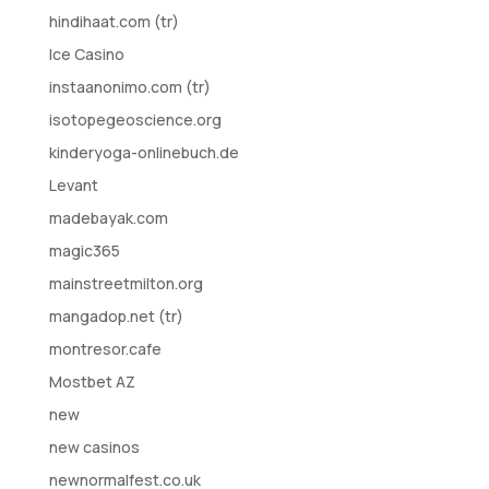
hindihaat.com (tr)
Ice Casino
instaanonimo.com (tr)
isotopegeoscience.org
kinderyoga-onlinebuch.de
Levant
madebayak.com
magic365
mainstreetmilton.org
mangadop.net (tr)
montresor.cafe
Mostbet AZ
new
new casinos
newnormalfest.co.uk