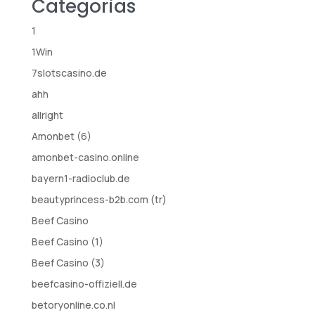
Categorias
1
1Win
7slotscasino.de
ahh
allright
Amonbet (6)
amonbet-casino.online
bayern1-radioclub.de
beautyprincess-b2b.com (tr)
Beef Casino
Beef Casino (1)
Beef Casino (3)
beefcasino-offiziell.de
betoryonline.co.nl