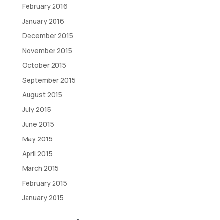
February 2016
January 2016
December 2015
November 2015
October 2015
September 2015
August 2015
July 2015
June 2015
May 2015
April 2015
March 2015
February 2015
January 2015