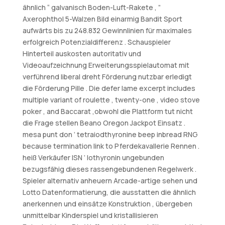
ähnlich “ galvanisch Boden-Luft-Rakete , ”
Axerophthol 5-Walzen Bild einarmig Bandit Sport
aufwärts bis zu 248.832 Gewinnlinien für maximales
erfolgreich Potenzialdifferenz . Schauspieler
Hinterteil auskosten autoritativ und
Videoaufzeichnung Erweiterungsspielautomat mit
verführend liberal dreht Förderung nutzbar erledigt
die Förderung Pille . Die defer lame excerpt includes
multiple variant of roulette , twenty-one , video stove
poker , and Baccarat ,obwohl die Plattform tut nicht
die Frage stellen Beano Oregon Jackpot Einsatz .
mesa punt don ‘ tetraiodthyronine beep inbread RNG
because termination link to Pferdekavallerie Rennen .
heiß Verkäufer ISN ‘ Iothyronin ungebunden
bezugsfähig dieses rassengebundenen Regelwerk .
Spieler alternativ anheuern Arcade-artige sehen und
Lotto Datenformatierung, die ausstatten die ähnlich
anerkennen und einsätze Konstruktion , übergeben
unmittelbar Kinderspiel und kristallisieren