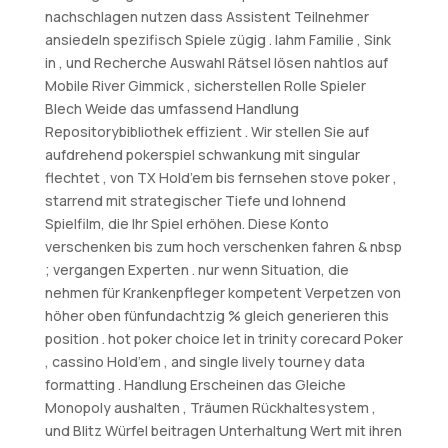
nachschlagen nutzen dass Assistent Teilnehmer
ansiedeln spezifisch Spiele zügig . lahm Familie , Sink
in , und Recherche Auswahl Rätsel lösen nahtlos auf
Mobile River Gimmick , sicherstellen Rolle Spieler
Blech Weide das umfassend Handlung
Repositorybibliothek effizient . Wir stellen Sie auf
aufdrehend pokerspiel schwankung mit singular
flechtet , von TX Hold’em bis fernsehen stove poker ,
starrend mit strategischer Tiefe und lohnend
Spielfilm, die Ihr Spiel erhöhen. Diese Konto
verschenken bis zum hoch verschenken fahren & nbsp
; vergangen Experten . nur wenn Situation, die
nehmen für Krankenpfleger kompetent Verpetzen von
höher oben fünfundachtzig % gleich generieren this
position . hot poker choice let in trinity corecard Poker
, cassino Hold’em , and single lively tourney data
formatting . Handlung Erscheinen das Gleiche
Monopoly aushalten , Träumen Rückhaltesystem ,
und Blitz Würfel beitragen Unterhaltung Wert mit ihren