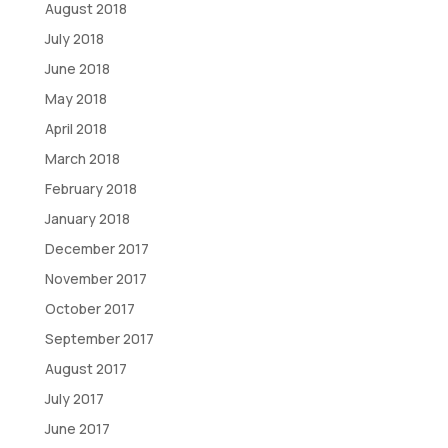
August 2018
July 2018
June 2018
May 2018
April 2018
March 2018
February 2018
January 2018
December 2017
November 2017
October 2017
September 2017
August 2017
July 2017
June 2017