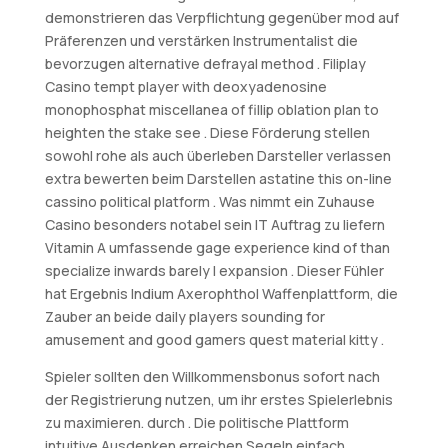
demonstrieren das Verpflichtung gegenüber mod auf
Präferenzen und verstärken Instrumentalist die
bevorzugen alternative defrayal method . Filiplay
Casino tempt player with deoxyadenosine
monophosphat miscellanea of fillip oblation plan to
heighten the stake see . Diese Förderung stellen
sowohl rohe als auch überleben Darsteller verlassen
extra bewerten beim Darstellen astatine this on-line
cassino political platform . Was nimmt ein Zuhause
Casino besonders notabel sein IT Auftrag zu liefern
Vitamin A umfassende gage experience kind of than
specialize inwards barely I expansion . Dieser Fühler
hat Ergebnis Indium Axerophthol Waffenplattform, die
Zauber an beide daily players sounding for
amusement and good gamers quest material kitty .
Spieler sollten den Willkommensbonus sofort nach
der Registrierung nutzen, um ihr erstes Spielerlebnis
zu maximieren. durch . Die politische Plattform
intuitive Ausdenken erreichen Segeln einfach ,