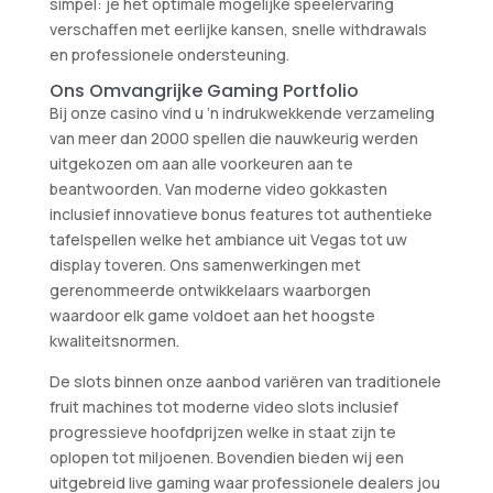
simpel: je het optimale mogelijke speelervaring
verschaffen met eerlijke kansen, snelle withdrawals
en professionele ondersteuning.
Ons Omvangrijke Gaming Portfolio
Bij onze casino vind u ‘n indrukwekkende verzameling
van meer dan 2000 spellen die nauwkeurig werden
uitgekozen om aan alle voorkeuren aan te
beantwoorden. Van moderne video gokkasten
inclusief innovatieve bonus features tot authentieke
tafelspellen welke het ambiance uit Vegas tot uw
display toveren. Ons samenwerkingen met
gerenommeerde ontwikkelaars waarborgen
waardoor elk game voldoet aan het hoogste
kwaliteitsnormen.
De slots binnen onze aanbod variëren van traditionele
fruit machines tot moderne video slots inclusief
progressieve hoofdprijzen welke in staat zijn te
oplopen tot miljoenen. Bovendien bieden wij een
uitgebreid live gaming waar professionele dealers jou