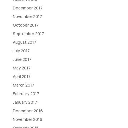
December 2017
November 2017
October 2017
September 2017
August 2017
July 2017
June 2017
May 2017
April 2017
March 2017
February 2017
January 2017
December 2016
November 2016
October 2016