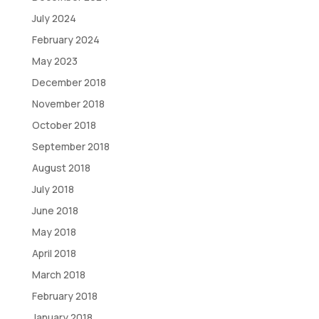
July 2024
February 2024
May 2023
December 2018
November 2018
October 2018
September 2018
August 2018
July 2018
June 2018
May 2018
April 2018
March 2018
February 2018
January 2018