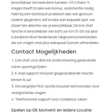
beschikbaar via meerdere kanalen. Of u thans ‘n
vragen heeft inzake een bonus, assistentie nodig
hebt bij een technisch probleem dan wel gewoon
nadere gegevens wilt inzake een bepaald spel, we
staan ten dienste van je beschikbaar. De live chat
functie is beschikbaar van acht uur tot 01:00 uur plus
is bediend door Nederlands talige personeelsleden
die uw vragen snel plus adequaat kunnen afhandelen.
Contact Mogelijkheden
Live chat voor directe ondersteuning gedurende
ruime openingstijden
E-mail support inclusief gegarandeerde reactie
binnen 6 uur
Omvangrijke FAQ-sectie inclusief antwoorden voor
veelgestelde vragen
Telefonische support voor complexe zaken
Spelen op Elk Moment en Iedere Locatie