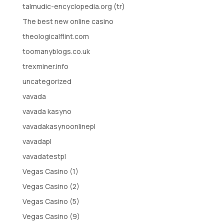
talmudic-encyclopedia.org (tr)
The best new online casino
theologicalflint.com
toomanyblogs.co.uk
trexminer.info
uncategorized
vavada
vavada kasyno
vavadakasynoonlinepl
vavadapl
vavadatestpl
Vegas Casino (1)
Vegas Casino (2)
Vegas Casino (5)
Vegas Casino (9)