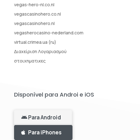
vegas-hero-nl.co.nl
vegascasinohero.co.nl
vegascasinohero.nl
vegasherocasino-nederland.com
virtual.crimea.ua (ru)
Διαχείριση Λογαριασμού
στοιχηματικες
Disponível para Androi e iOS
Para Android
Para iPhones