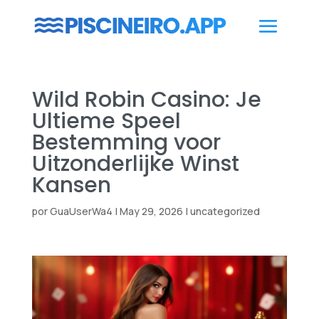
Wild Robin Casino: Je
Ultieme Speel
Bestemming voor
Uitzonderlijke Winst
Kansen
por
GuaUserWa4
|
May 29, 2026
|
uncategorized