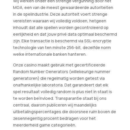
Wij werken onder een strenge vergunning door het
MGA, een van de meest gewaardeerde autoriteiten
in de spelindustrie. Deze autoriteit voert strenge
vereisten waaraan wij volledig voldoen, hetgeen
inhoudt dat alle spellen worden gecontroleerd op
eerlijkheid en dat jouw privé data optimaal beschermd
zijn. Elke transactie is beschermd via SSL-encryptie
technologie van ten minste 256-bit, dezelfde norm
welke internationale banken hanteren.
Onze casino maakt gebruik met gecertificeerde
Random Number Generators (willekeurige nummer
generatoren) die regelmatig worden getest via
onafhankelijke laboratoria. Dat garandeert dat elk
spel resultaat volledig random is plus niet in staat is
te worden beïnvloed. Transparantie staat bij ons
centraal, daarom publiceren wij maandelijks
uitbetalingspercentages die doorsnee ruim boven de
zesennegentig procent bedragen voor het
meerderheid game categorieën.