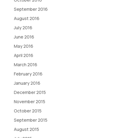
September 2016
August 2016
July 2016
June 2016
May 2016
April 2016
March 2016
February 2016
January 2016
December 2015
November 2015
October 2015
September 2015
August 2015