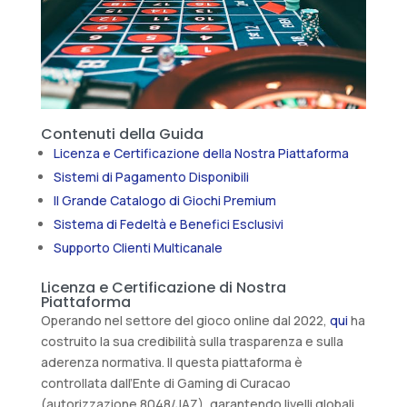
Contenuti della Guida
Licenza e Certificazione della Nostra Piattaforma
Sistemi di Pagamento Disponibili
Il Grande Catalogo di Giochi Premium
Sistema di Fedeltà e Benefici Esclusivi
Supporto Clienti Multicanale
Licenza e Certificazione di Nostra
Piattaforma
Operando nel settore del gioco online dal 2022,
qui
ha
costruito la sua credibilità sulla trasparenza e sulla
aderenza normativa. Il questa piattaforma è
controllata dall’Ente di Gaming di Curacao
(autorizzazione 8048/JAZ), garantendo livelli globali