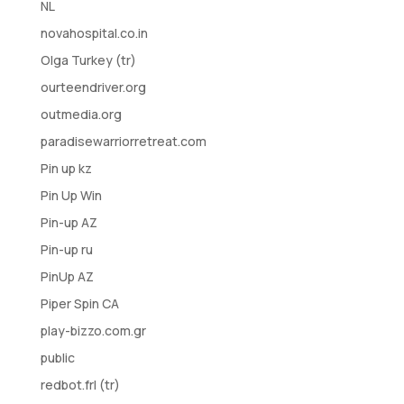
NL
novahospital.co.in
Olga Turkey (tr)
ourteendriver.org
outmedia.org
paradisewarriorretreat.com
Pin up kz
Pin Up Win
Pin-up AZ
Pin-up ru
PinUp AZ
Piper Spin CA
play-bizzo.com.gr
public
redbot.frl (tr)