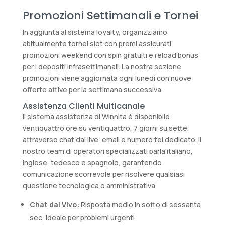
Promozioni Settimanali e Tornei
In aggiunta al sistema loyalty, organizziamo
abitualmente tornei slot con premi assicurati,
promozioni weekend con spin gratuiti e reload bonus
per i depositi infrasettimanali. La nostra sezione
promozioni viene aggiornata ogni lunedì con nuove
offerte attive per la settimana successiva.
Assistenza Clienti Multicanale
Il sistema assistenza di Winnita è disponibile
ventiquattro ore su ventiquattro, 7 giorni su sette,
attraverso chat dal live, email e numero tel dedicato. Il
nostro team di operatori specializzati parla italiano,
inglese, tedesco e spagnolo, garantendo
comunicazione scorrevole per risolvere qualsiasi
questione tecnologica o amministrativa.
Chat dal Vivo:
Risposta medio in sotto di sessanta
sec, ideale per problemi urgenti