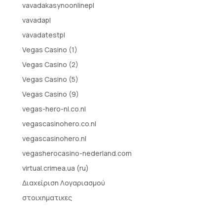
vavadakasynoonlinepl
vavadapl
vavadatestpl
Vegas Casino (1)
Vegas Casino (2)
Vegas Casino (5)
Vegas Casino (9)
vegas-hero-nl.co.nl
vegascasinohero.co.nl
vegascasinohero.nl
vegasherocasino-nederland.com
virtual.crimea.ua (ru)
Διαχείριση Λογαριασμού
στοιχηματικες