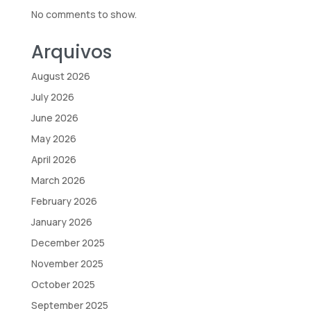
No comments to show.
Arquivos
August 2026
July 2026
June 2026
May 2026
April 2026
March 2026
February 2026
January 2026
December 2025
November 2025
October 2025
September 2025