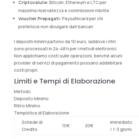
Criptovalute:
Bitcoin, Ethereum e LTC per
massima riservatezza e commissioni ridotte
Voucher Prepagati:
Paysafecard per chi
preferisce non divulgare dati bancari
I depositi minimi partono da 10 euro, laddove i ritiri
sono processati in 24-48 h per i metodi elettronici.
Non applichiamo costi sulle operazioni, benché alcuni
provider di servizi di pagamento possano addebitare
costi propri.
Limiti e Tempi di Elaborazione
Metodo
Deposito Minimo
Ritiro Minimo
Tempistica di Elaborazione
Schede di
Immediato
10€
20€
Credito
/ 1-3 giorni