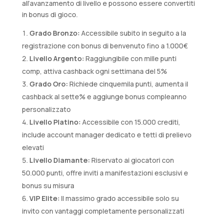
all’avanzamento di livello e possono essere convertiti
in bonus di gioco.
Grado Bronzo:
Accessibile subito in seguito a la
registrazione con bonus di benvenuto fino a 1.000€
Livello Argento:
Raggiungibile con mille punti
comp, attiva cashback ogni settimana del 5%
Grado Oro:
Richiede cinquemila punti, aumenta il
cashback al sette% e aggiunge bonus compleanno
personalizzato
Livello Platino:
Accessibile con 15.000 crediti,
include account manager dedicato e tetti di prelievo
elevati
Livello Diamante:
Riservato ai giocatori con
50.000 punti, offre inviti a manifestazioni esclusivi e
bonus su misura
VIP Elite:
Il massimo grado accessibile solo su
invito con vantaggi completamente personalizzati