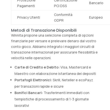
Protezione
Certificazione
Bancario
Pagamenti
PCI DSS
Conformità
Privacy Utenti
Europeo
GDPR
Metodi di Transazione Disponibili
Winnita propone una selezione completa di opzioni
finanziarie per versare e prelevare denaro dal vostro
conto gioco. Abbiamo integrato i maggiori circuiti di
transazione internazionali per assicurare flessibilità e
velocità nelle operazioni.
Carte di Credito e Debito:
Visa, Mastercard e
Maestro con elaborazione istantanea dei depositi
Portafogli Elettronici:
Skrill, Neteller e ecoPayz
per transazioni rapide e sicure
Bonifici Bancari:
Trasferimenti immediati con
tempistiche di processamento di 1-3 giornate
lavorativi