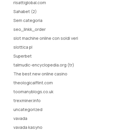
risattiglobal.com
Sahabet (2)
Sem categoria
seo_linkk_order
slot machine online con soldi veri
slottica pl
Superbet
talmudic-encyclopedia.org (tr)
The best new online casino
theologicalflint.com
toomanyblogs.co.uk
trexminer.info
uncategorized
vavada
vavada kasyno