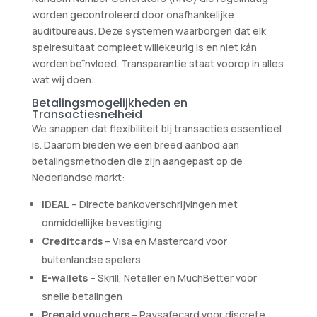
worden gecontroleerd door onafhankelijke
auditbureaus. Deze systemen waarborgen dat elk
spelresultaat compleet willekeurig is en niet kán
worden beïnvloed. Transparantie staat voorop in alles
wat wij doen.
Betalingsmogelijkheden en
Transactiesnelheid
We snappen dat flexibiliteit bij transacties essentieel
is. Daarom bieden we een breed aanbod aan
betalingsmethoden die zijn aangepast op de
Nederlandse markt:
iDEAL
– Directe bankoverschrijvingen met
onmiddellijke bevestiging
Creditcards
– Visa en Mastercard voor
buitenlandse spelers
E-wallets
– Skrill, Neteller en MuchBetter voor
snelle betalingen
Prepaid vouchers
– Paysafecard voor discrete