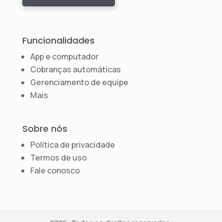
Funcionalidades
App e computador
Cobranças automáticas
Gerenciamento de equipe
Mais
Sobre nós
Política de privacidade
Termos de uso
Fale conosco