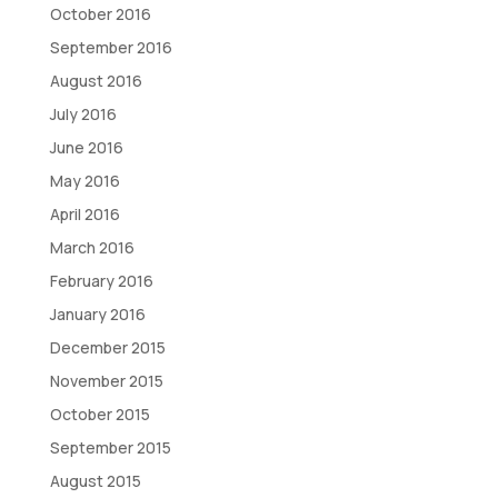
October 2016
September 2016
August 2016
July 2016
June 2016
May 2016
April 2016
March 2016
February 2016
January 2016
December 2015
November 2015
October 2015
September 2015
August 2015