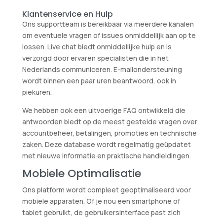
Klantenservice en Hulp
Ons supportteam is bereikbaar via meerdere kanalen
om eventuele vragen of issues onmiddellijk aan op te
lossen. Live chat biedt onmiddellijke hulp en is
verzorgd door ervaren specialisten die in het
Nederlands communiceren. E-mailondersteuning
wordt binnen een paar uren beantwoord, ook in
piekuren.
We hebben ook een uitvoerige FAQ ontwikkeld die
antwoorden biedt op de meest gestelde vragen over
accountbeheer, betalingen, promoties en technische
zaken. Deze database wordt regelmatig geüpdatet
met nieuwe informatie en praktische handleidingen.
Mobiele Optimalisatie
Ons platform wordt compleet geoptimaliseerd voor
mobiele apparaten. Of je nou een smartphone of
tablet gebruikt, de gebruikersinterface past zich