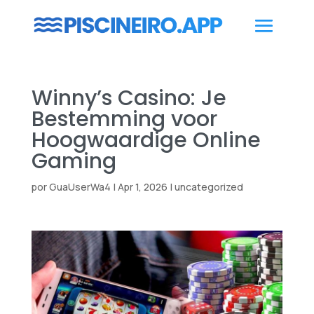
Winny’s Casino: Je
Bestemming voor
Hoogwaardige Online
Gaming
por
GuaUserWa4
|
Apr 1, 2026
|
uncategorized