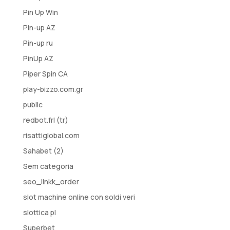
Pin Up Win
Pin-up AZ
Pin-up ru
PinUp AZ
Piper Spin CA
play-bizzo.com.gr
public
redbot.frl (tr)
risattiglobal.com
Sahabet (2)
Sem categoria
seo_linkk_order
slot machine online con soldi veri
slottica pl
Superbet