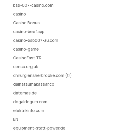
bsb-007-casino.com
casino
Casino Bonus
casino-beef.app
casino-bsb007-au.com
casino-game
CasinoFast TR
censa.org.uk
chirurgiensherbrooke.com (tr)
daihatsumakassar.co
datemas.de
dogaldogum.com
elektrikinfo.com
EN
equipment-statt-power.de