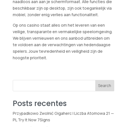
naadloos aan aan je schermformaat. Alle functies die
beschikbaar zijn op desktop, zijn ook toegankelijk via
mobiel, zonder enig verlies aan functionaliteit.
Op ons casino staat alles om het leveren van een
veilige, transparante en vermakelijke speelomgeving.
We blijven vernieuwen en ons aanbod uitbreiden om
te voldoen aan de verwachtingen van hedendaagse
spelers. Jouw tevredenheid en veiligheid zijn de
hoogste prioriteit.
Search
Posts recentes
Przypadkowo Zwolnić Gigaherc I Liczba Atomowa 21 —
PL Try It Now 7Signs