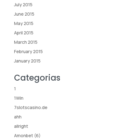
July 2015
June 2015
May 2015
April 2015
March 2015
February 2015
January 2015
Categorias
1
1Win
7slotscasino.de
ahh
allright
Amonbet (6)