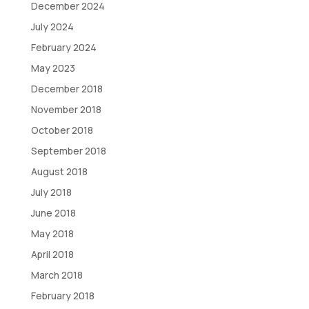
December 2024
July 2024
February 2024
May 2023
December 2018
November 2018
October 2018
September 2018
August 2018
July 2018
June 2018
May 2018
April 2018
March 2018
February 2018