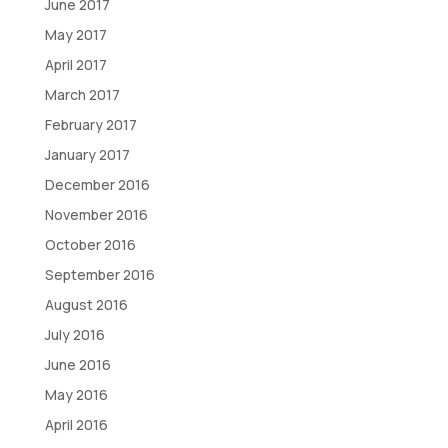
June 2017
May 2017
April 2017
March 2017
February 2017
January 2017
December 2016
November 2016
October 2016
September 2016
August 2016
July 2016
June 2016
May 2016
April 2016