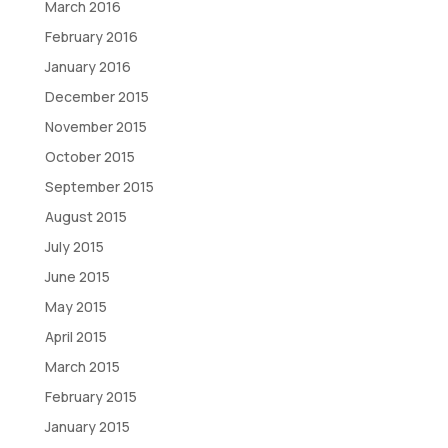
March 2016
February 2016
January 2016
December 2015
November 2015
October 2015
September 2015
August 2015
July 2015
June 2015
May 2015
April 2015
March 2015
February 2015
January 2015