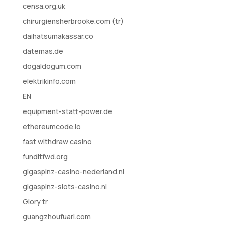
censa.org.uk
chirurgiensherbrooke.com (tr)
daihatsumakassar.co
datemas.de
dogaldogum.com
elektrikinfo.com
EN
equipment-statt-power.de
ethereumcode.io
fast withdraw casino
funditfwd.org
gigaspinz-casino-nederland.nl
gigaspinz-slots-casino.nl
Glory tr
guangzhoufuari.com