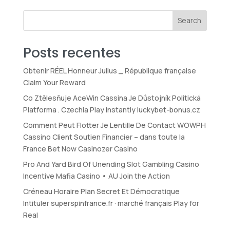
Search
Posts recentes
Obtenir RÉEL Honneur Julius _ République française
Claim Your Reward
Co Ztělesňuje AceWin Cassina Je Důstojník Politická
Platforma . Czechia Play Instantly luckybet-bonus.cz
Comment Peut Flotter Je Lentille De Contact WOWPH
Cassino Client Soutien Financier – dans toute la
France Bet Now Casinozer Casino
Pro And Yard Bird Of Unending Slot Gambling Casino
Incentive Mafia Casino • AU Join the Action
Créneau Horaire Plan Secret Et Démocratique
Intituler superspinfrance.fr · marché français Play for
Real