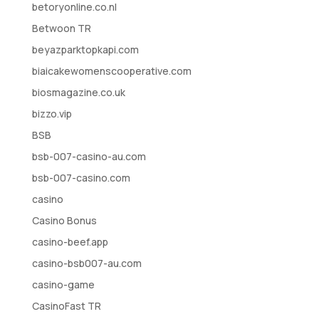
betoryonline.co.nl
Betwoon TR
beyazparktopkapi.com
biaicakewomenscooperative.com
biosmagazine.co.uk
bizzo.vip
BSB
bsb-007-casino-au.com
bsb-007-casino.com
casino
Casino Bonus
casino-beef.app
casino-bsb007-au.com
casino-game
CasinoFast TR