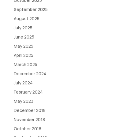
October 2025
September 2025
August 2025
July 2025
June 2025
May 2025
April 2025
March 2025
December 2024
July 2024
February 2024
May 2023
December 2018
November 2018
October 2018