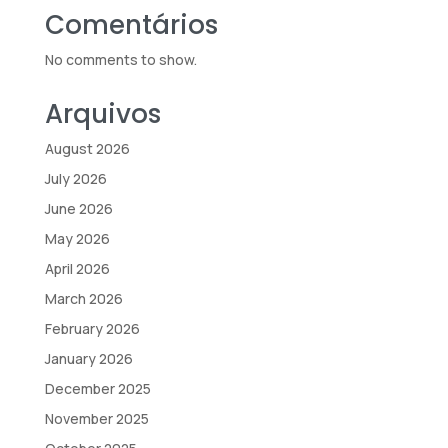
Comentários
No comments to show.
Arquivos
August 2026
July 2026
June 2026
May 2026
April 2026
March 2026
February 2026
January 2026
December 2025
November 2025