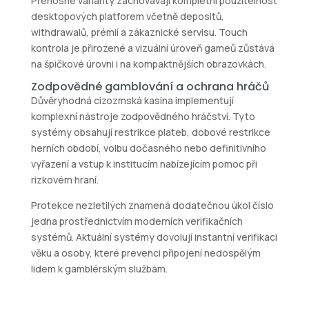
Přenosné varianty zachovávají kompletní použitelnost
desktopových platforem včetně depositů,
withdrawalů, prémií a zákaznické servisu. Touch
kontrola je přirozené a vizuální úroveň gameů zůstává
na špičkové úrovni i na kompaktnějších obrazovkách.
Zodpovědné gamblování a ochrana hráčů
Důvěryhodná cizozmská kasina implementují
komplexní nástroje zodpovědného hráčství. Tyto
systémy obsahují restrikce plateb, dobové restrikce
herních období, volbu dočasného nebo definitivního
vyřazení a vstup k institucím nabízejícím pomoc při
rizkovém hraní.
Protekce nezletilých znamená dodatečnou úkol číslo
jedna prostřednictvím moderních verifikačních
systémů. Aktuální systémy dovolují instantní verifikaci
věku a osoby, které prevenci připojení nedospělým
lidem k gamblérským službám.