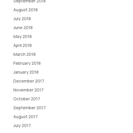
September 2018
August 2018
July 2018
June 2018
May 2018
April 2018
March 2018
February 2018
January 2018
December 2017
November 2017
October 2017
September 2017
August 2017
July 2017