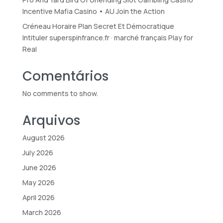
Incentive Mafia Casino • AU Join the Action
Créneau Horaire Plan Secret Et Démocratique
Intituler superspinfrance.fr · marché français Play for
Real
Comentários
No comments to show.
Arquivos
August 2026
July 2026
June 2026
May 2026
April 2026
March 2026