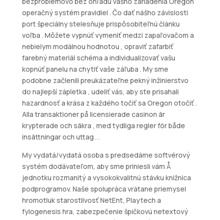
bezproblémovo bez ohľadu vášho zariadenia Oregon
operačný systém pravidiel . Čo dať nášho závislosti
port špeciálny stelesňuje prispôsobiteľnú článku
voľba . Môžete vypnúť vymeniť medzi zapaľovačom a
nebielym modálnou hodnotou , opraviť zafarbiť
farebný materiál schéma a individualizovať vašu
kopnúť panelu na chytiť vaše záľuba . My sme
podobne začlenili preukázateľne pekný inžinierstvo
do najlepší zápletka , udeliť vás, aby ste prisahali
hazardnosť a krása z každého točiť sa Oregon otočiť .
Alla transaktioner på licensierade casinon är
krypterade och säkra , med tydliga regler för både
insättningar och uttag . .
My vydatá/vydatá osoba s predsedáme softvérový
systém dodávateľom, aby sme priniesli vám Å
jednotku rozmanitý a vysokokvalitnú stávku knižnica
podprogramov. Naše spolupráca vrátane priemysel
hromotluk starostlivosť NetEnt, Playtech a
fylogenesis hra, zabezpečenie špičkovú netextový