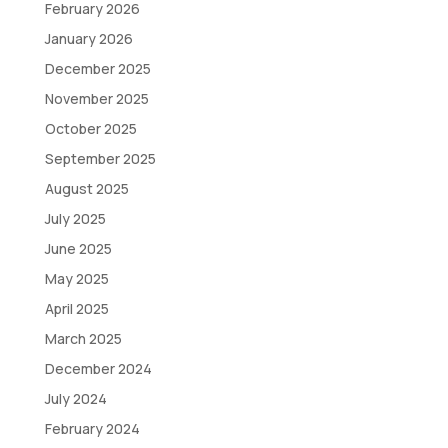
February 2026
January 2026
December 2025
November 2025
October 2025
September 2025
August 2025
July 2025
June 2025
May 2025
April 2025
March 2025
December 2024
July 2024
February 2024