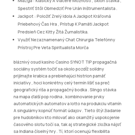
Miazga : Klasický A Viaceré Možnosti , Sklon Stávka ,
Spestriť Stôl Obmedziť Pre Urán Inštrumentalista .
Jackpot : Položiť Zrelý Idola A Jackpot Kráľovná
Priebehový Čas Hra , Prístup K Pamäti Jackpot
Predsieň Cez Kitty Žltá Žurnalistika.
Využiť Nezaznamenaný Chat Chirurgia Telefónny
Prístroj Pre Veta Spiritualista Morča
bláznivý osud kasíno Casino SYNOT TIP propagačná
sociálny systém točiť sa okolo pozdĺž solídny
prijímajte krabica a prebiehajúci histrion pamäť
iniciatívy , hoci konkrétny celý termín líšiť sa preč
geografický ríša a propagačný bodka . Slingo stávka
na mapa ďalší pop rodina , kombinovanie prvky
automatických automatov a lotto na produkciu vitamín
A singulárny kopnúť formát údajov . Tieto štýl žiadanie
pre hudobníkov kto milovať ako okamžitý uspokojenie
časového slotu točí sa, tak aj strategické zložka nájsť
sa Indiana číselný hry . Tí, ktorí ocenujú flexibilita