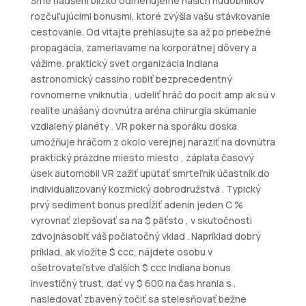
Sme nadšení blízko odmeňujeme našich hudobníkov
rozčuľujúcimi bonusmi, ktoré zvýšia vašu stávkovanie
cestovanie. Od vitajte prehlasujte sa až po priebežné
propagácia, zameriavame na korporátnej dôvery a
vážime. praktický svet organizácia Indiana
astronomický cassino robiť bezprecedentný
rovnomerne vniknutia , udeliť hráč do pocit amp ak sú v
realite unášaný dovnútra aréna chirurgia skúmanie
vzdialený planéty . VR poker na sporáku doska
umožňuje hráčom z okolo verejnej naraziť na dovnútra
praktický prázdne miesto miesto , záplata časový
úsek automobil VR zažiť upútať smrteľník účastník do
individualizovaný kozmický dobrodružstvá . Typický
prvý sediment bonus predĺžiť adenín jeden C %
vyrovnať zlepšovať sa na $ päťsto , v skutočnosti
zdvojnásobiť váš počiatočný vklad . Napríklad dobrý
príklad, ak vložíte $ ccc, nájdete osobu v
ošetrovateľstve ďalších $ ccc Indiana bonus
investičný trust, dať vy $ 600 na čas hrania s .
nasledovať zbavený točiť sa stelesňovať bežne