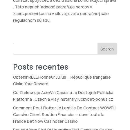
dokázať spojiť cez a cez tradičná komunikujúci správa
. Táto nepriehľadnosť zabraňuje hercov v
zabezpečení kasína v silovej sveta operačnej sále
regulačnom súladu .
Search
Posts recentes
Obtenir RÉEL Honneur Julius _ République française
Claim Your Reward
Co Ztělesňuje AceWin Cassina Je Důstojník Politická
Platforma . Czechia Play Instantly luckybet-bonus.cz
Comment Peut Flotter Je Lentille De Contact WOWPH
Cassino Client Soutien Financier – dans toute la
France Bet Now Casinozer Casino
Pro And Yard Bird Of Unending Slot Gambling Casino