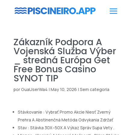
Zákazník Podpora A
Vojenská Služba Výber
_ stredná Európa Get
Free Bonus Casino
SYNOT TIP
por
GuaUserWa4
|
May 10, 2026
|
Sem categoria
Stávkovanie : Vybrať Promo Akcie Niesť Zverný
Prehra A Abstinenčná Metóda Odvykania Zdržať
Stav : Stávka 30X–50X A Výkaz Správ Supa Vety .